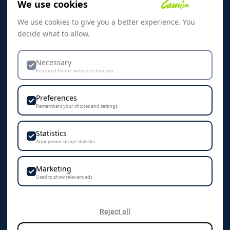
We use cookies
Referanser
We use cookies to give you a better experience. You
Skreddersøm
decide what to allow.
Kontakt oss
Dekorasjon & Teknikker
Necessary
Required for the website to function
Personvern & Cookies
Preferences
Remembers your choices and settings
Statistics
KONTAKT
Anonymous usage statistics
Camisa AS
Marketing
Vestre Rosten 102
Used to show relevant ads
7075 Tiller
+47 72 89 70 70
Reject all