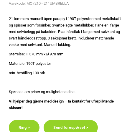
Varekode:
MO7210 - 21" UMBRELLA
21 tommers manuell åpen paraply i 190T polyester med metallskaft
og spisser som forsinker. Svartbelagte metallribber. Paneler i farge
med sølvbelegg på baksiden. Plasthåndtak i farge med sølvkant og
svart håndleddsstropp. 3 seksjoner brett. Inkluderer matchende
veske med sølvkant. Manuell lukking.
Størrelse: H 570 mm x Ø 970 mm
Materiale: 190T polyester
min. bestilling 100 stk.
Spør oss om priser og mulighetene dine.
Vi hjelper deg gjerne med design – ta kontakt for uforpliktende
skisser!
Ring >
Send forespørsel >