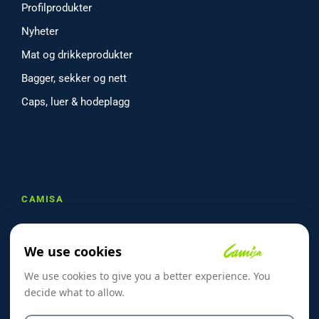
Profilprodukter
Nyheter
Mat og drikkeprodukter
Bagger, sekker og nett
Caps, luer & hodeplagg
CAMISA
Om oss
We use cookies
Referanser
We use cookies to give you a better experience. You
Skreddersøm
decide what to allow.
Kontakt oss