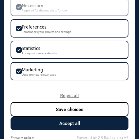
Dekorasjon & Teknikker
Necessary
Required for the website to function
Personvern & Cookies
Preferences
Remembers your choices and settings
Statistics
KONTAKT
Anonymous usage statistics
Camisa AS
Marketing
Vestre Rosten 102
Used to show relevant ads
7075 Tiller
+47 72 89 70 70
Reject all
Save choices
kontakt@camisa.no
Accept all
Org.nr. 976 125 819 mva
Privacy policy
Powered by GB Rådgivning AS