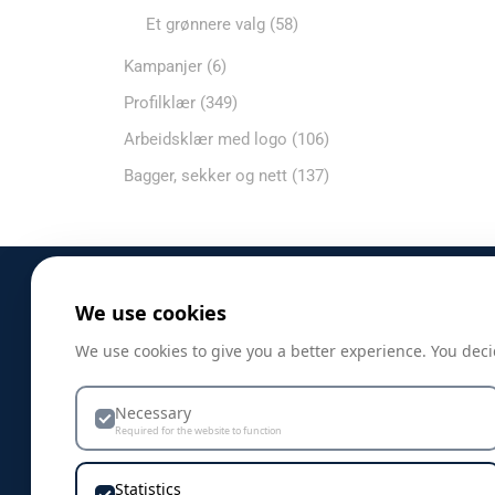
Et grønnere valg
(58)
Kampanjer
(6)
Profilklær
(349)
Arbeidsklær med logo
(106)
Bagger, sekker og nett
(137)
We use cookies
PRODUKTER
We use cookies to give you a better experience. You deci
Profilklær
Necessary
Profilprodukter
Required for the website to function
Nyheter
Statistics