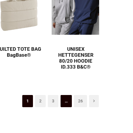
UILTED TOTE BAG
UNISEX
BagBase®
HETTEGENSER
80/20 HOODIE
ID.333 B&C®
1
2
3
…
26