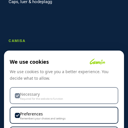
Caps, luer & hodeplagg
CAMISA
Om oss
We use cookies
Referanser
We use cookies to give you a better experience. You
Skreddersøm
decide what to allow.
Kontakt oss
Dekorasjon & Teknikker
Necessary
Required for the website to function
Personvern & Cookies
Preferences
Remembers your choices and settings