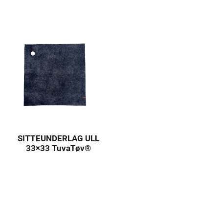
SITTEUNDERLAG ULL
33×33 TuvaTøv®