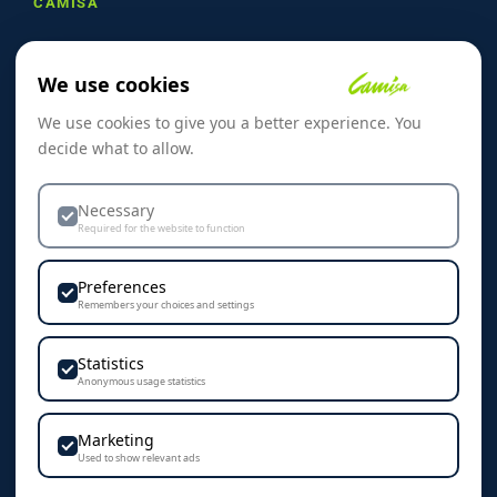
CAMISA
Om oss
We use cookies
Referanser
We use cookies to give you a better experience. You
Skreddersøm
decide what to allow.
Kontakt oss
Dekorasjon & Teknikker
Necessary
Required for the website to function
Personvern & Cookies
Preferences
Remembers your choices and settings
Statistics
KONTAKT
Anonymous usage statistics
Camisa AS
Marketing
Vestre Rosten 102
Used to show relevant ads
7075 Tiller