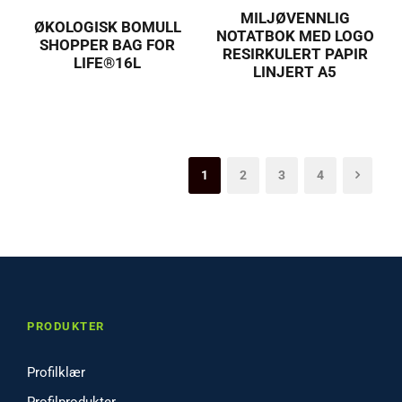
MILJØVENNLIG
ØKOLOGISK BOMULL
NOTATBOK MED LOGO
SHOPPER BAG FOR
RESIRKULERT PAPIR
LIFE®16L
LINJERT A5
1
2
3
4
PRODUKTER
Profilklær
Profilprodukter