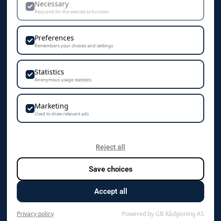
Dekorasjon & Teknikker
Necessary
Required for the website to function
Personvern & Cookies
Preferences
Remembers your choices and settings
Statistics
KONTAKT
Anonymous usage statistics
Camisa AS
Marketing
Vestre Rosten 102
Used to show relevant ads
7075 Tiller
+47 72 89 70 70
Reject all
Save choices
kontakt@camisa.no
Accept all
Org.nr. 976 125 819 mva
Privacy policy
Powered by GB Rådgivning AS