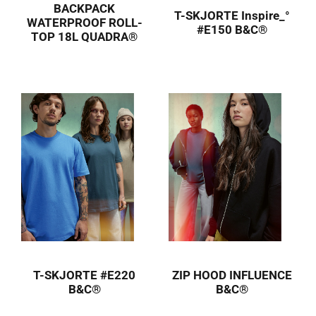
BACKPACK
T-SKJORTE Inspire_°
WATERPROOF ROLL-
#E150 B&C®
TOP 18L QUADRA®
T-SKJORTE #E220
ZIP HOOD INFLUENCE
B&C®
B&C®