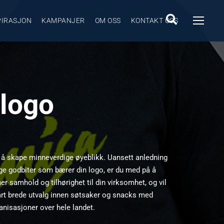
PIRASJON
KAMPANJER
OM OSS
KONTAKT OSS
 logo
r å skape minneverdige øyeblikk. Uansett anledning
lige godbiter som bærer din logo, er du med på å
r samhold og tilhørighet til din virksomhet, og vil
årt brede utvalg innen søtsaker og snacks med
anisasjoner over hele landet.