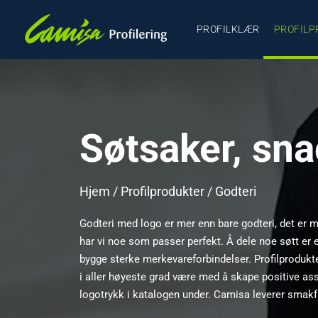
PROFILKLÆR
PROFILP
Søtsaker, sn
Hjem
/
Profilprodukter
/ Godteri
Godteri med logo er mer enn bare godteri, det er m
har vi noe som passer perfekt. Å dele noe søtt er e
bygge sterke merkevareforbindelser. Profilprodukte
i aller høyeste grad være med å skape positive as
logotrykk i katalogen under. Camisa leverer smakful