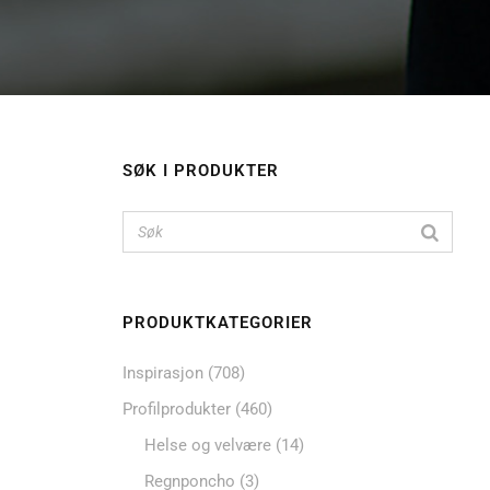
SØK I PRODUKTER
PRODUKTKATEGORIER
Inspirasjon
(708)
Profilprodukter
(460)
Helse og velvære
(14)
Regnponcho
(3)