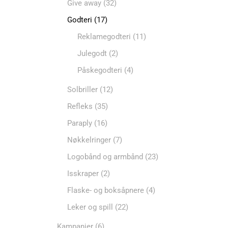
Give away
(32)
Godteri
(17)
Reklamegodteri
(11)
Julegodt
(2)
Påskegodteri
(4)
Solbriller
(12)
Refleks
(35)
Paraply
(16)
Nøkkelringer
(7)
Logobånd og armbånd
(23)
Isskraper
(2)
Flaske- og boksåpnere
(4)
Leker og spill
(22)
Kampanjer
(6)