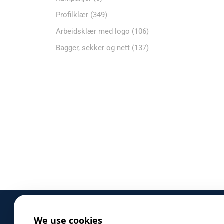
Profilklær
(349)
Arbeidsklær med logo
(106)
Bagger, sekker og nett
(137)
We use cookies