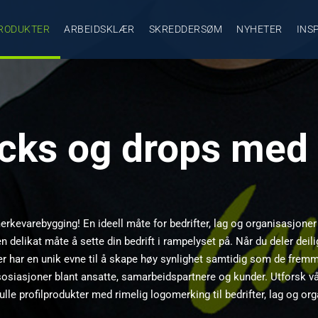
RODUKTER
ARBEIDSKLÆR
SKREDDERSØM
NYHETER
INS
acks og drops med
erkevarebygging! En ideell måte for bedrifter, lag og organisasjone
n delikat måte å sette din bedrift i rampelyset på. Når du deler dei
r har en unik evne til å skape høy synlighet samtidig som de fremme
sosiasjoner blant ansatte, samarbeidspartnere og kunder. Utforsk v
le profilprodukter med rimelig logomerking til bedrifter, lag og org