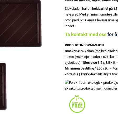
Ideell for messer, møter, hotellres
Sjokoladen har en
holdbarhet på 1
hele året. Med en
minimumsbestillin
profilprodukt. Camisa leverer rimelig
landet.
Ta kontakt med oss
for å
PRODUKTINFORMASJON
Smaker
42% kakao (melkesjokolade
kakao (mørk sjokolade) / 62% kaka
sjokolade)
| Størrelse
3,5 x 3,5 x 0,4
Minimumsbestilling
1250 stk. –
For
korrektur |
Trykk-teknikk
Digitaltry