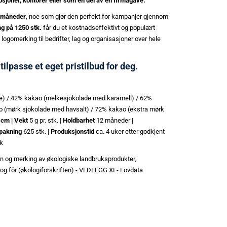
epsjoner, kontorer eller som en del av en firmagave.
2 måneder
, noe som gjør den perfekt for kampanjer gjennom
g på 1250 stk.
får du et kostnadseffektivt og populært
 logomerking til bedrifter, lag og organisasjoner over hele
 tilpasse et eget pristilbud for deg.
) / 42% kakao (melkesjokolade med karamell) / 62%
o (mørk sjokolade med havsalt) / 72% kakao (ekstra mørk
cm | Vekt
5 g pr. stk. |
Holdbarhet
12 måneder |
pakning
625 stk. |
Produksjonstid
ca. 4 uker etter godkjent
kk