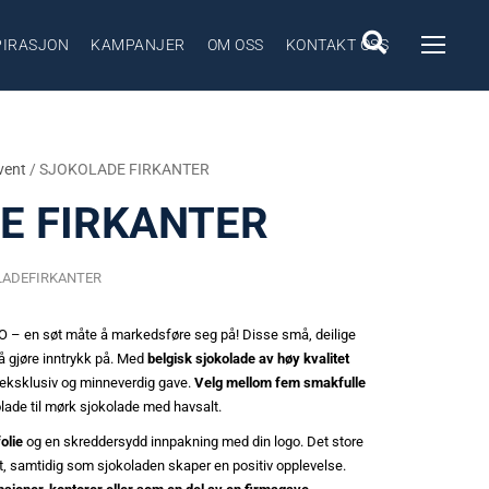
PIRASJON
KAMPANJER
OM OSS
KONTAKT OSS
vent
/ SJOKOLADE FIRKANTER
E FIRKANTER
OLADEFIRKANTER
en søt måte å markedsføre seg på! Disse små, deilige
å gjøre inntrykk på. Med
belgisk sjokolade av høy kvalitet
n eksklusiv og minneverdig gave.
Velg mellom fem smakfulle
lade til mørk sjokolade med havsalt.
folie
og en skreddersydd innpakning med din logo. Det store
t, samtidig som sjokoladen skaper en positiv opplevelse.