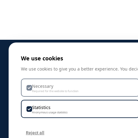
We use cookies
PRODUKTER
We use cookies to give you a better experience. You deci
Profilklær
Necessary
Profilprodukter
Required for the website to function
Nyheter
Statistics
Mat og drikkeprodukter
Anonymous usage statistics
Bagger, sekker og nett
Caps, luer & hodeplagg
Reject all