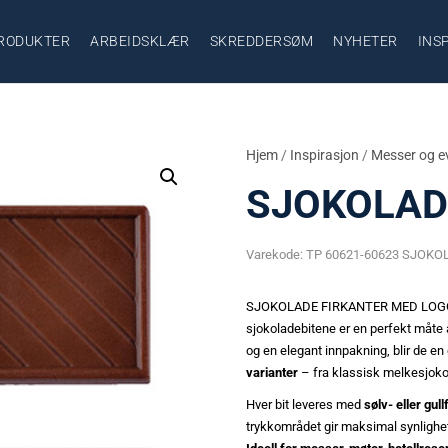
RODUKTER
ARBEIDSKLÆR
SKREDDERSØM
NYHETER
INS
Hjem
/
Inspirasjon
/
Messer og e
SJOKOLAD
Varekode:
TP 60621-60623 SJOK
SJOKOLADE FIRKANTER MED LOGO – 
sjokoladebitene er en perfekt måte 
og en elegant innpakning, blir de e
varianter
– fra klassisk melkesjoko
Hver bit leveres med
sølv- eller gull
trykkområdet gir maksimal synlighe