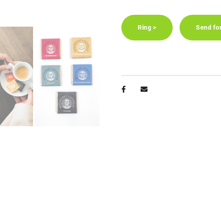
Ring >
Send fo