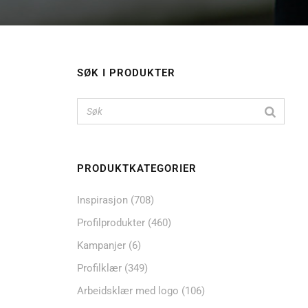
SØK I PRODUKTER
PRODUKTKATEGORIER
Inspirasjon
(708)
Profilprodukter
(460)
Kampanjer
(6)
Profilklær
(349)
Arbeidsklær med logo
(106)