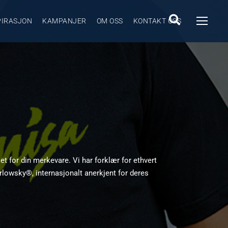
PIRASJON
KAMPANJER
OM OSS
KONTAKT OSS
et for din merkevare. Vi har forklær for ethvert
lowsky®, internasjonalt anerkjent for deres