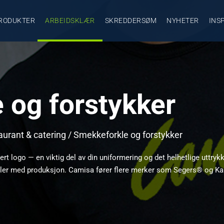
RODUKTER
ARBEIDSKLÆR
SKREDDERSØM
NYHETER
INS
 og forstykker
taurant & catering
/ Smekkeforkle og forstykker
t logo — en viktig del av din uniformering og det helhetlige uttrykk
eller med produksjon. Camisa fører flere merker som Segers® og Kar