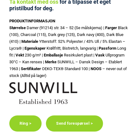
Ta kontakt med oss
for å tilpasse et eget
pristilbud for deg.
PRODUKTINFORMASJON
Størrelse
Damer (91214) str. 34 – 52 (Se målskjema) |
Farger
Black
(100), Charcoal (115), Dark grey (125), Dark navy (400), Dark Blue
(410) |
Materiale
Ytterstoff: 52% Polyester / 43% Ull / 5% Elastan –
Lycra® |
Egenskaper
Krøllfritt, Bistretch, langvarig |
Passform
Long
fit |
Vekt
230 g/m² |
Emballasje
Resirkulert plast |
Vask
Ullprogram
30°C – Kan renses |
Merke
SUNWILL – Dansk Design – Etablert
1963 |
Sertifikater
OEKO-TEX® Standard 100 |
NOOS
– never out of
stock (Alltid på lager)
Ring >
Send forespørsel >