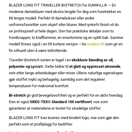
BLAZER LONG FIT TRAVELLER BISTRETCH fra SUNWILL® — En
moderne dameblazer med ekstra lengde for deg som foretrekker en
litt lengre modell. Perfekt til damebukser eller andre
uniformsfavoritter som skjerf eller bluser. Med rynkefri finish vil du
se profesjonell ut hele dagen. Den har praktiske detaljer som to
frontknapper, to klafflommer, en innerlomme og en splitt bak. Samme
modell finnes også i en litt kortere versjon —Se
modern fit
som gir en
fin silhuett uten å være tettsittende.
Traveller Bistretch
-serien er laget i en
eksklusiv blanding av ull,
polyester og Lycra®.
Dette bidrar til
et glatt og nypresset utseende
,
selv etter lange arbeidsdager eller reiser. Ullens naturlige egenskaper
gjør stoffet mykt og behagelig, samtidig som det regulerer
temperaturen for maksimal komfort.
Bi-stretch
gir god bevegelsesfrihet og er perfekt for en aktiv hverdag.
Den er også
OEKO-TEX® Standard 100 sertifisert
, noe som
garanterer at materialene er testet for skadelige stoffer.
BLAZER LONG FIT kan leveres med brodert logo, noe som gjør den
perfekt som et profilplagg for bedrifter.