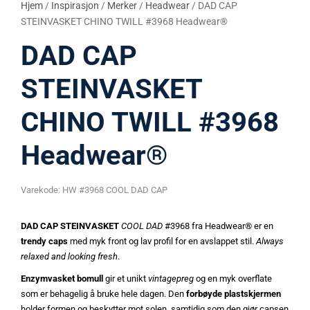
Hjem
/
Inspirasjon
/
Merker
/
Headwear
/ DAD CAP
STEINVASKET CHINO TWILL #3968 Headwear®
DAD CAP
STEINVASKET
CHINO TWILL #3968
Headwear®
Varekode:
HW #3968 COOL DAD CAP
DAD CAP STEINVASKET
COOL DAD
#3968 fra Headwear® er en
trendy caps
med myk front og lav profil for en avslappet stil.
Always
relaxed and looking fresh
.
Enzymvasket bomull
gir et unikt
vintagepreg
og en myk overflate
som er behagelig å bruke hele dagen. Den
forbøyde plastskjermen
holder formen og beskytter mot solen, samtidig som den gjør capsen