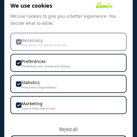
We use cookies
Referanser
We use cookies to give you a better experience. You
Skreddersøm
decide what to allow.
Kontakt oss
Dekorasjon & Teknikker
Necessary
Required for the website to function
Personvern & Cookies
Preferences
Remembers your choices and settings
Statistics
KONTAKT
Anonymous usage statistics
Camisa AS
Marketing
Vestre Rosten 102
Used to show relevant ads
7075 Tiller
+47 72 89 70 70
Reject all