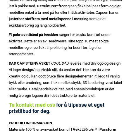
lett å pakke ned.
Ustrukturert front
gir en fleksibel passform og gjør
modellen enkel å ta med på tur eller fritidsaktiviteter. Capsen har en
justerbar stoffrem med metallspenne i messing
som gir et
eksklusivt preg og lang holdbarhet.
Et
polo-svettbånd på innsiden
sørger for ekstra komfort under
aktivitet. Dette er en av Headwear® sine topp 10 mest solgte
modeller, og er perfekt til profilering for bedrifter, lag eller
arrangementer.
DAD CAP STEINVASKET
COOL DAD
leveres med
din logo og design
.
Vi lager design/logo/trykk slik du ønsker det. Her kan du være
kreativ, og du kan godt bruke flere designelementer i tillegg til vanlig
trykk eller brodering, som f.eks. reflekstrykk, 3D brodering, vevd label
eller merke. Detaljhandelskvalitet. Med spesialproduksjon er det
mulig å prege logoen din i det strukturerte materialet.
Ta kontakt med oss
for å tilpasse et eget
pristilbud for deg.
PRODUKTINFORMASJON
Materiale
100 % enzymvasket bomull |
Vekt
295 g/m² |
Passform