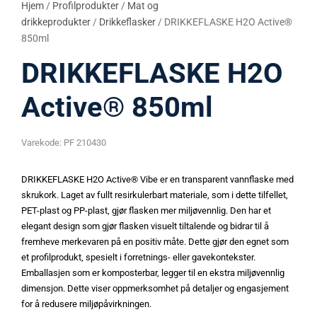
Hjem
/
Profilprodukter
/
Mat og
drikkeprodukter
/
Drikkeflasker
/ DRIKKEFLASKE H2O Active®
850ml
DRIKKEFLASKE H2O
Active® 850ml
Varekode:
PF 210430
DRIKKEFLASKE H2O Active® Vibe er en transparent vannflaske med
skrukork. Laget av fullt resirkulerbart materiale, som i dette tilfellet,
PET-plast og PP-plast, gjør flasken mer miljøvennlig. Den har et
elegant design som gjør flasken visuelt tiltalende og bidrar til å
fremheve merkevaren på en positiv måte. Dette gjør den egnet som
et profilprodukt, spesielt i forretnings- eller gavekontekster.
Emballasjen som er komposterbar, legger til en ekstra miljøvennlig
dimensjon. Dette viser oppmerksomhet på detaljer og engasjement
for å redusere miljøpåvirkningen.