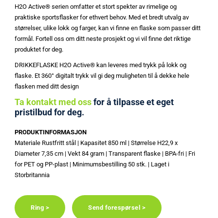
H2O Active® serien omfatter et stort spekter av rimelige og
praktiske sportsflasker for ethvert behov. Med et bredt utvalg av
størrelser, ulike lokk og farger, kan vi finne en flaske som passer ditt
formål. Fortell oss om ditt neste prosjekt og vi vil finne det riktige
produktet for deg.
DRIKKEFLASKE H2O Active® kan leveres med trykk på lokk og
flaske. Et 360° digitalt trykk vil gi deg muligheten til å dekke hele
flasken med ditt design
Ta kontakt med oss
for å tilpasse et eget
pristilbud for deg.
PRODUKTINFORMASJON
Materiale Rustfritt stål | Kapasitet 850 ml | Størrelse H22,9 x
Diameter 7,35 cm | Vekt 84 gram | Transparent flaske | BPA-fri | Fri
for PET og PP-plast | Minimumsbestilling 50 stk. | Laget i
Storbritannia
Ring >
Send forespørsel >