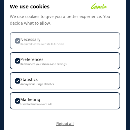
Om oss
We use cookies
Referanser
We use cookies to give you a better experience. You
Skreddersøm
decide what to allow.
Kontakt oss
Dekorasjon & Teknikker
Necessary
Required for the website to function
Personvern & Cookies
Preferences
Remembers your choices and settings
Statistics
KONTAKT
Anonymous usage statistics
Camisa AS
Marketing
Vestre Rosten 102
Used to show relevant ads
7075 Tiller
+47 72 89 70 70
Reject all