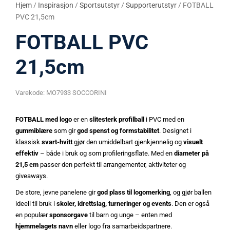
Hjem
/
Inspirasjon
/
Sportsutstyr
/
Supporterutstyr
/ FOTBALL
PVC 21,5cm
FOTBALL PVC
21,5cm
Varekode:
MO7933 SOCCORINI
FOTBALL med logo
er en
slitesterk profilball
i PVC med en
gummiblære
som gir
god spenst og formstabilitet
. Designet i
klassisk
svart-hvitt
gjør den umiddelbart gjenkjennelig og
visuelt
effektiv
– både i bruk og som profileringsflate. Med en
diameter på
21,5 cm
passer den perfekt til arrangementer, aktiviteter og
giveaways.
De store, jevne panelene gir
god plass til logomerking
, og gjør ballen
ideell til bruk i
skoler, idrettslag, turneringer og events
. Den er også
en populær
sponsorgave
til barn og unge – enten med
hjemmelagets navn
eller logo fra samarbeidspartnere.