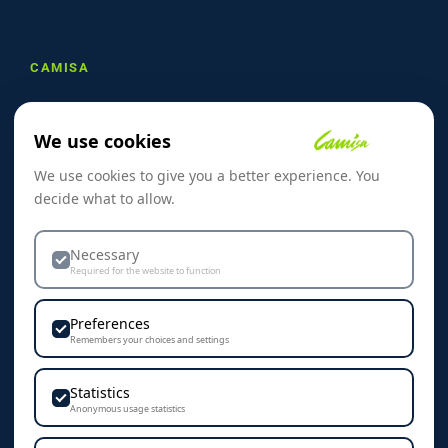
CAMISA
Om oss
We use cookies
Referanser
We use cookies to give you a better experience. You
Skreddersøm
decide what to allow.
Kontakt oss
Dekorasjon & Teknikker
Necessary
Required for the website to function
Personvern & Cookies
Preferences
Remembers your choices and settings
Statistics
KONTAKT
Anonymous usage statistics
Camisa AS