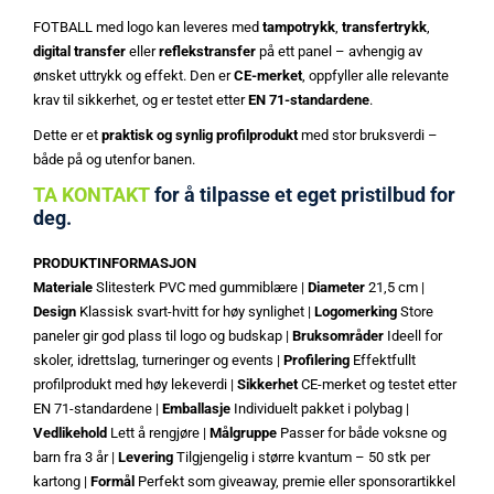
FOTBALL med logo kan leveres med
tampotrykk
,
transfertrykk
,
digital transfer
eller
reflekstransfer
på ett panel – avhengig av
ønsket uttrykk og effekt. Den er
CE-merket
, oppfyller alle relevante
krav til sikkerhet, og er testet etter
EN 71-standardene
.
Dette er et
praktisk og synlig profilprodukt
med stor bruksverdi –
både på og utenfor banen.
TA KONTAKT
for å tilpasse et eget pristilbud for
deg.
PRODUKTINFORMASJON
Materiale
Slitesterk PVC med gummiblære |
Diameter
21,5 cm |
Design
Klassisk svart-hvitt for høy synlighet |
Logomerking
Store
paneler gir god plass til logo og budskap |
Bruksområder
Ideell for
skoler, idrettslag, turneringer og events |
Profilering
Effektfullt
profilprodukt med høy lekeverdi |
Sikkerhet
CE-merket og testet etter
EN 71-standardene |
Emballasje
Individuelt pakket i polybag |
Vedlikehold
Lett å rengjøre |
Målgruppe
Passer for både voksne og
barn fra 3 år |
Levering
Tilgjengelig i større kvantum – 50 stk per
kartong |
Formål
Perfekt som giveaway, premie eller sponsorartikkel