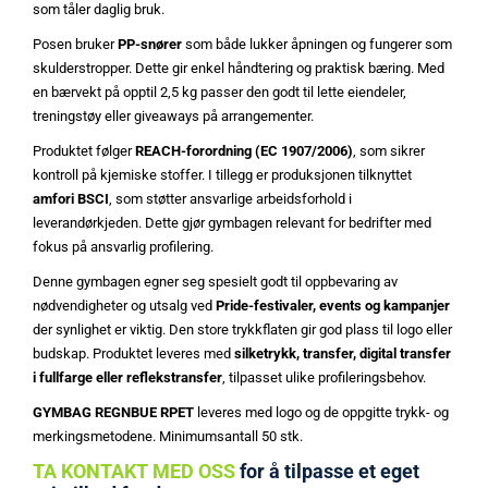
som tåler daglig bruk.
Posen bruker
PP-snører
som både lukker åpningen og fungerer som
skulderstropper. Dette gir enkel håndtering og praktisk bæring. Med
en bærvekt på opptil 2,5 kg passer den godt til lette eiendeler,
treningstøy eller giveaways på arrangementer.
Produktet følger
REACH-forordning (EC 1907/2006)
, som sikrer
kontroll på kjemiske stoffer. I tillegg er produksjonen tilknyttet
amfori BSCI
, som støtter ansvarlige arbeidsforhold i
leverandørkjeden. Dette gjør gymbagen relevant for bedrifter med
fokus på ansvarlig profilering.
Denne gymbagen egner seg spesielt godt til oppbevaring av
nødvendigheter og utsalg ved
Pride-festivaler, events og kampanjer
der synlighet er viktig. Den store trykkflaten gir god plass til logo eller
budskap. Produktet leveres med
silketrykk, transfer, digital transfer
i fullfarge eller reflekstransfer
, tilpasset ulike profileringsbehov.
GYMBAG REGNBUE RPET
leveres med logo og de oppgitte trykk- og
merkingsmetodene. Minimumsantall 50 stk.
TA KONTAKT MED OSS
for å tilpasse et eget