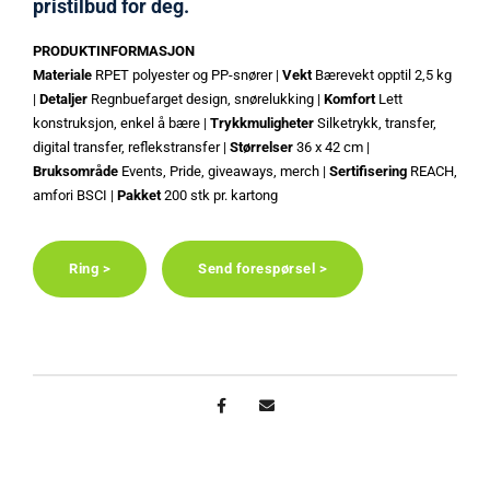
pristilbud for deg.
PRODUKTINFORMASJON
Materiale
RPET polyester og PP-snører |
Vekt
Bærevekt opptil 2,5 kg
|
Detaljer
Regnbuefarget design, snørelukking |
Komfort
Lett
konstruksjon, enkel å bære |
Trykkmuligheter
Silketrykk, transfer,
digital transfer, reflekstransfer |
Størrelser
36 x 42 cm |
Bruksområde
Events, Pride, giveaways, merch |
Sertifisering
REACH,
amfori BSCI |
Pakket
200 stk pr. kartong
Ring >
Send forespørsel >