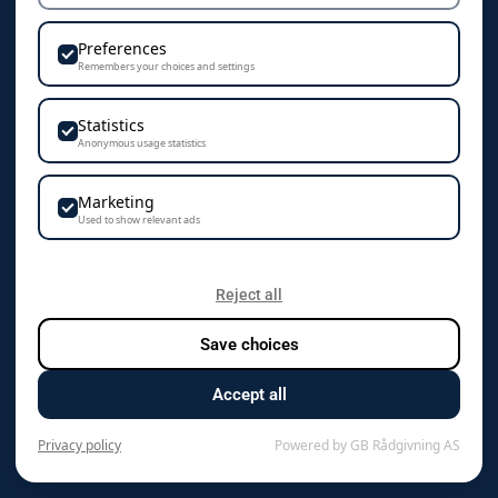
Personvern & Cookies
Preferences
Remembers your choices and settings
Statistics
KONTAKT
Anonymous usage statistics
Camisa AS
Marketing
Vestre Rosten 102
Used to show relevant ads
7075 Tiller
+47 72 89 70 70
Reject all
Save choices
kontakt@camisa.no
Accept all
Org.nr. 976 125 819 mva
Privacy policy
Powered by GB Rådgivning AS