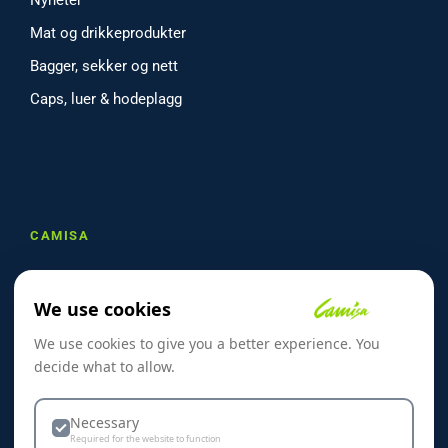
Nyheter
Mat og drikkeprodukter
Bagger, sekker og nett
Caps, luer & hodeplagg
CAMISA
Om oss
We use cookies
Referanser
We use cookies to give you a better experience. You
Skreddersøm
decide what to allow.
Kontakt oss
Dekorasjon & Teknikker
Necessary
Required for the website to function