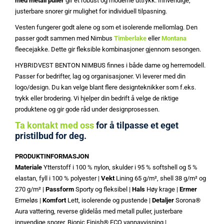
med metall puller
gir et robust og moderne uttrykk. Innvendige,
justerbare snorer gir mulighet for individuell tilpasning.
Vesten fungerer godt alene og som et isolerende mellomlag. Den
passer godt sammen med Nimbus
Timberlake
eller
Montana
fleecejakke. Dette gir fleksible kombinasjoner gjennom sesongen.
HYBRIDVEST BENTON NIMBUS finnes i både dame og herremodell.
Passer for bedrifter, lag og organisasjoner. Vi leverer med din
logo/design. Du kan velge blant flere designteknikker som f.eks.
trykk eller brodering. Vi hjelper din bedrift å velge de riktige
produktene og gir gode råd under designprosessen.
Ta kontakt med oss
for å tilpasse et eget
pristilbud for deg.
PRODUKTINFORMASJON
Materiale
Ytterstoff i 100 % nylon, skulder i 95 % softshell og 5 %
elastan, fyll i 100 % polyester |
Vekt
Lining 65 g/m², shell 38 g/m² og
270 g/m² |
Passform
Sporty og fleksibel |
Hals
Høy krage |
Ermer
Ermeløs |
Komfort
Lett, isolerende og pustende |
Detaljer
Sorona®
Aura vattering, reverse glidelås med metall puller, justerbare
innvendige snorer, Bionic Finish® ECO vannavvisning |