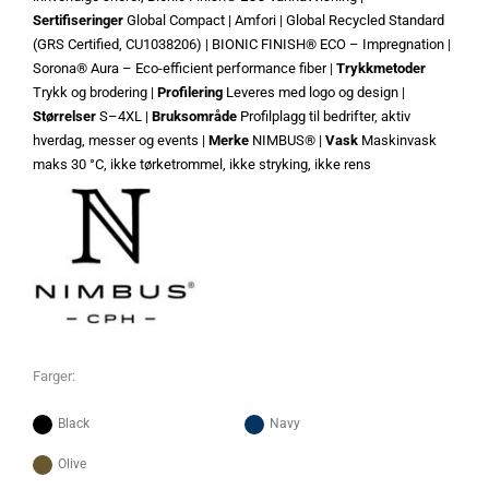
Sertifiseringer
Global Compact | Amfori | Global Recycled Standard
(GRS Certified, CU1038206) | BIONIC FINISH® ECO – Impregnation |
Sorona® Aura – Eco-efficient performance fiber |
Trykkmetoder
Trykk og brodering |
Profilering
Leveres med logo og design |
Størrelser
S–4XL |
Bruksområde
Profilplagg til bedrifter, aktiv
hverdag, messer og events |
Merke
NIMBUS® |
Vask
Maskinvask
maks 30 °C, ikke tørketrommel, ikke stryking, ikke rens
Farger:
Black
Navy
Olive