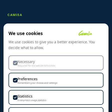
CAMISA
Om oss
We use cookies
Referanser
We use cookies to give you a better experience. You
Skreddersøm
decide what to allow.
Kontakt oss
Dekorasjon & Teknikker
Necessary
Required for the website to function
Personvern & Cookies
Preferences
Remembers your choices and settings
Statistics
KONTAKT
Anonymous usage statistics
Camisa AS