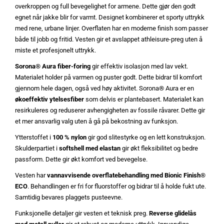
overkroppen og full bevegelighet for armene. Dette gjør den godt
egnet når jakke blir for varmt. Designet kombinerer et sporty uttrykk
med rene, urbane linjer. Overflaten har en moderne finish som passer
både til jobb og fritid. Vesten gir et avslappet athleisure-preg uten å
miste et profesjonelt uttrykk.
Sorona® Aura fiber-foring
gir effektiv isolasjon med lav vekt.
Materialet holder på varmen og puster godt. Dette bidrar til komfort
gjennom hele dagen, også ved høy aktivitet. Sorona® Aura er en
økoeffektiv ytelsesfiber
som delvis er plantebasert. Materialet kan
resirkuleres og reduserer avhengigheten av fossile råvarer. Dette gir
et mer ansvarlig valg uten å gå på bekostning av funksjon.
Ytterstoffet i
100 % nylon
gir god slitestyrke og en lett konstruksjon.
Skulderpartiet i
softshell med elastan
gir økt fleksibilitet og bedre
passform. Dette gir økt komfort ved bevegelse.
Vesten har
vannavvisende overflatebehandling med Bionic Finish®
ECO
. Behandlingen er fri for fluorstoffer og bidrar til å holde fukt ute.
Samtidig bevares plaggets pusteevne.
Funksjonelle detaljer gir vesten et teknisk preg.
Reverse glidelås