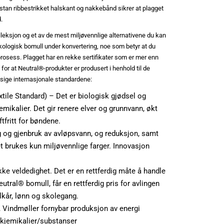
tan ribbestrikket halskant og nakkebånd sikrer at plagget
d.
eksjon og et av de mest miljøvennlige alternativene du kan
kologisk bomull under konvertering, noe som betyr at du
rosess. Plagget har en rekke sertifikater som er mer enn
 for at Neutral®-produkter er produsert i henhold til de
ssige internasjonale standardene:
tile Standard) – Det er biologisk gjødsel og
emikalier. Det gir renere elver og grunnvann, økt
tfritt for bøndene.
 og gjenbruk av avløpsvann, og reduksjon, samt
Det brukes kun miljøvennlige farger. Innovasjon
ikke veldedighet. Det er en rettferdig måte å handle
tral® bomull, får en rettferdig pris for avlingen
ilkår, lønn og skolegang.
 Vindmøller fornybar produksjon av energi
 kjemikalier/substanser