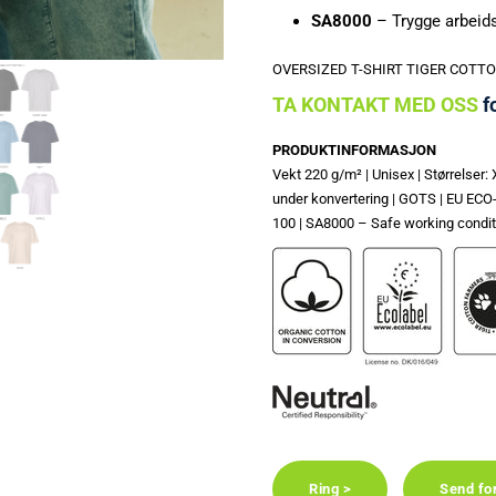
SA8000
– Trygge arbeid
OVERSIZED T-SHIRT TIGER COTTON ka
TA KONTAKT MED OSS
fo
PRODUKTINFORMASJON
Vekt 220 g/m² | Unisex | Størrelse
under konvertering | GOTS | EU 
100 | SA8000 – Safe working conditi
Ring >
Send fo