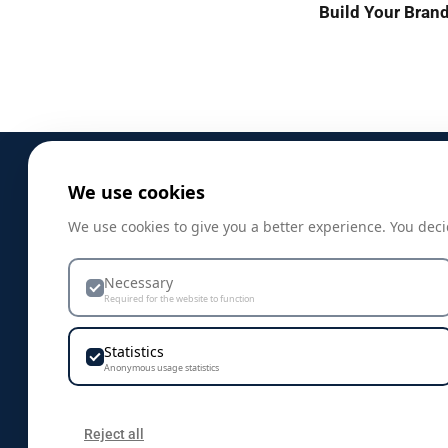
Build Your Bran
We use cookies
PRODUKTER
We use cookies to give you a better experience. You deci
Profilklær
Necessary
Profilprodukter
Required for the website to function
Nyheter
Statistics
Mat og drikkeprodukter
Anonymous usage statistics
Bagger, sekker og nett
Caps, luer & hodeplagg
Reject all