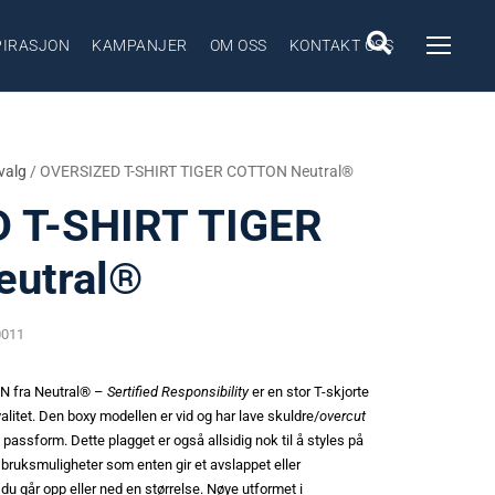
PIRASJON
KAMPANJER
OM OSS
KONTAKT OSS
valg
/ OVERSIZED T-SHIRT TIGER COTTON Neutral®
 T-SHIRT TIGER
utral®
0011
 fra Neutral® –
Sertified Responsibility
er en stor T-skjorte
valitet. Den boxy modellen er vid og har lave skuldre/
overcut
assform. Dette plagget er også allsidig nok til å styles på
 bruksmuligheter som enten gir et avslappet eller
du går opp eller ned en størrelse. Nøye utformet i