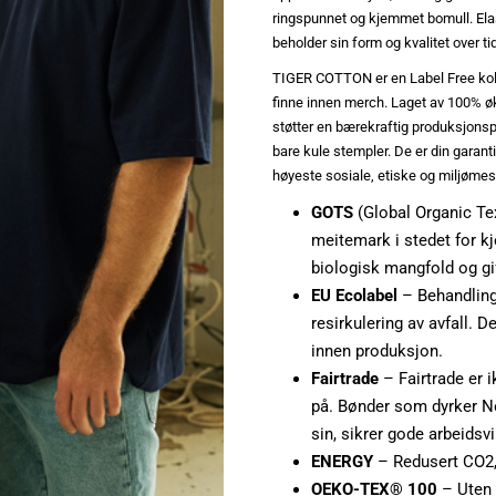
ringspunnet og kjemmet bomull. Elas
beholder sin form og kvalitet over ti
TIGER COTTON er en Label Free koll
finne innen merch. Laget av 100% ø
støtter en bærekraftig produksjonsp
bare kule stempler. De er din garanti
høyeste sosiale, etiske og miljøme
GOTS
(Global Organic Tex
meitemark i stedet for kj
biologisk mangfold og gif
EU Ecolabel
– Behandling
resirkulering av avfall. 
innen produksjon.
Fairtrade
– Fairtrade er 
på. Bønder som dyrker Neu
sin, sikrer gode arbeidsv
ENERGY
– Redusert CO2,
OEKO-TEX® 100
– Uten