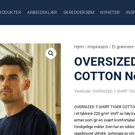
RODUKTER
ARBEIDSKLÆR
SKREDDERSØM
NYHETER
INS
Hjem
/
Inspirasjon
/
Et grønnere 
OVERSIZED
COTTON Ne
Varekode:
OVERSIZED T-SHIRT T6
OVERSIZED T-SHIRT TIGER COTTON
i et tykkere 220 g/m² stoff av høy k
ermer som gir en svært komfortabel p
forskjellige måter. Den har en rekke
oppdresset uttrykk, avhengig av om 