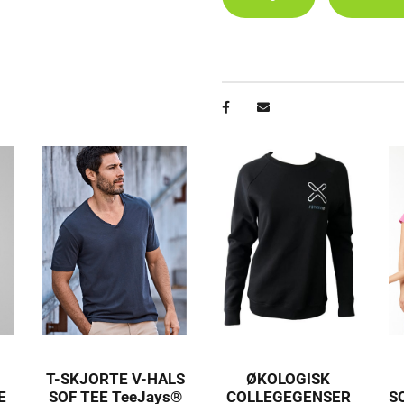
T-SKJORTE V-HALS
ØKOLOGISK
E
SOF TEE TeeJays®
COLLEGEGENSER
S