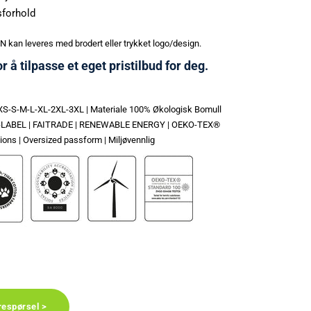
sforhold
n leveres med brodert eller trykket logo/design.
r å tilpasse et eget pristilbud for deg.
r: XS-S-M-L-XL-2XL-3XL | Materiale 100% Økologisk Bomull
ECO-LABEL | FAITRADE | RENEWABLE ENERGY | OEKO-TEX®
ons | Oversized passform | Miljøvennlig
respørsel >