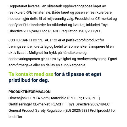
Hoppetauet leveres i en slitesterk oppbevaringspose laget av
resirkulert RPET-materiale. Både tauet og posen er resirkulerbare,
noe som gjør dette til et miljøvennlig valg. Produktet er CE-merket og
oppfyller EU-standarder for sikkerhet og kvalitet, inkludert Toys
Directive 2009/48/EC og REACH Regulation 1907/2006/EC.
JUSTERBART HOPPETAU PRO er et perfekt profilprodukt for
treningssentre, idrettslag og bedrifter som ønsker å inspirere til en
aktiv livsstil. Mulighet for trykk på håndtakene og
oppbevaringsposen gir ekstra synlighet og merkevarebygging. Egnet
som firmagave eller en del av en sunn kampanje.
Ta kontakt med oss
for å tilpasse et eget
pristilbud for deg.
PRODUKTINFORMASJON
Dimensjon
300 x 14,5 cm
| Materiale
RPET, PP, PVC, PET |
Sertifiseringer
CE-merket, REACH – Toys Directive 2009/48/EC –
General Product Safety Regulation (EU) 2023/988 | Profilprodukt for
bedrifter