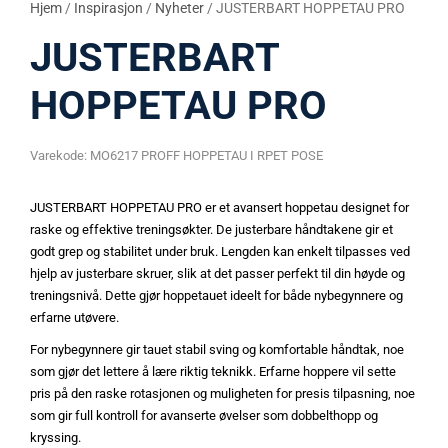
Hjem
/
Inspirasjon
/
Nyheter
/ JUSTERBART HOPPETAU PRO
JUSTERBART
HOPPETAU PRO
Varekode:
MO6217 PROFF HOPPETAU I RPET POSE
JUSTERBART HOPPETAU PRO er et avansert hoppetau designet for
raske og effektive treningsøkter. De justerbare håndtakene gir et
godt grep og stabilitet under bruk. Lengden kan enkelt tilpasses ved
hjelp av justerbare skruer, slik at det passer perfekt til din høyde og
treningsnivå. Dette gjør hoppetauet ideelt for både nybegynnere og
erfarne utøvere.
For nybegynnere gir tauet stabil sving og komfortable håndtak, noe
som gjør det lettere å lære riktig teknikk. Erfarne hoppere vil sette
pris på den raske rotasjonen og muligheten for presis tilpasning, noe
som gir full kontroll for avanserte øvelser som dobbelthopp og
kryssing.