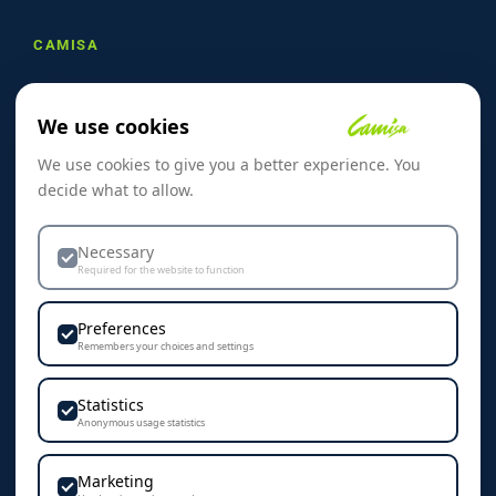
CAMISA
Om oss
We use cookies
Referanser
We use cookies to give you a better experience. You
Skreddersøm
decide what to allow.
Kontakt oss
Dekorasjon & Teknikker
Necessary
Required for the website to function
Personvern & Cookies
Preferences
Remembers your choices and settings
Statistics
KONTAKT
Anonymous usage statistics
Camisa AS
Marketing
Vestre Rosten 102