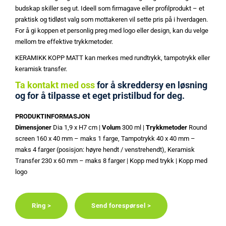
budskap skiller seg ut. Ideell som firmagave eller profilprodukt – et
praktisk og tidløst valg som mottakeren vil sette pris på i hverdagen.
For å gi koppen et personlig preg med logo eller design, kan du velge
mellom tre effektive trykkmetoder.
KERAMIKK KOPP MATT kan merkes med rundtrykk, tampotrykk eller
keramisk transfer.
Ta kontakt med oss
for å skreddersy en løsning
og for å tilpasse et eget pristilbud for deg.
PRODUKTINFORMASJON
Dimensjoner
Dia 1,9 x H7 cm |
Volum
300 ml |
Trykkmetoder
Round
screen 160 x 40 mm – maks 1 farge, Tampotrykk 40 x 40 mm –
maks 4 farger (posisjon: høyre hendt / venstrehendt), Keramisk
Transfer 230 x 60 mm – maks 8 farger | Kopp med trykk | Kopp med
logo
Ring >
Send forespørsel >