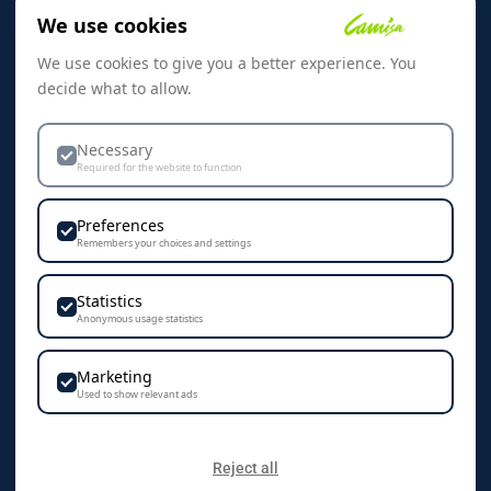
Om oss
We use cookies
Referanser
We use cookies to give you a better experience. You
Skreddersøm
decide what to allow.
Kontakt oss
Dekorasjon & Teknikker
Necessary
Required for the website to function
Personvern & Cookies
Preferences
Remembers your choices and settings
Statistics
KONTAKT
Anonymous usage statistics
Camisa AS
Marketing
Vestre Rosten 102
Used to show relevant ads
7075 Tiller
+47 72 89 70 70
Reject all