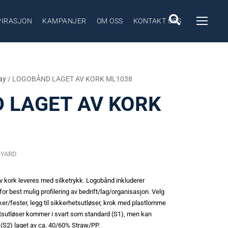
PIRASJON
KAMPANJER
OM OSS
KONTAKT OSS
ay
/ LOGOBÅND LAGET AV KORK ML1038
 LAGET AV KORK
NYARD
av kork leveres med silketrykk. Logobånd inkluderer
r best mulig profilering av bedrift/lag/organisasjon. Velg
ker/fester, legg til sikkerhetsutløser, krok med plastlomme
rhetsutløser kommer i svart som standard (S1), men kan
t (S2) laget av ca. 40/60% Straw/PP.