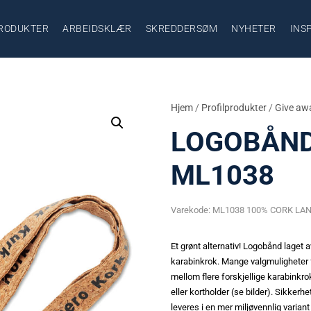
RODUKTER
ARBEIDSKLÆR
SKREDDERSØM
NYHETER
INS
Hjem
/
Profilprodukter
/
Give aw
LOGOBÅND
ML1038
Varekode:
ML1038 100% CORK LA
Et grønt alternativ! Logobånd laget 
karabinkrok. Mange valgmuligheter fo
mellom flere forskjellige karabinkro
eller kortholder (se bilder). Sikke
leveres i en mer miljøvennlig varian