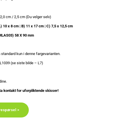
2,0 cm / 2,5 cm (Du velger selv)
) 10 x 8 cm
|
B) 11 x 17 cm
|
C) 7,5 x 12,5 cm
MLAS03) 58 X 90 mm
 standard kun i denne fargevarianten.
L1039 (se siste bilde – L7)
dine.
ta kontakt for uforpliktende skisser!
respørsel >