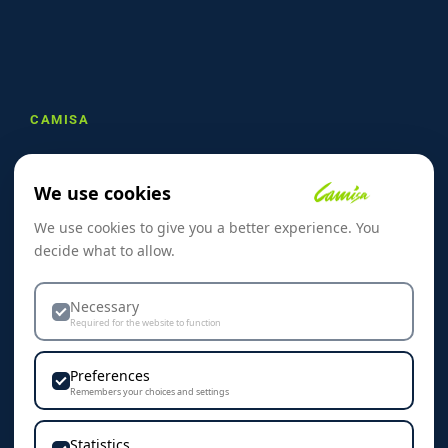
CAMISA
Om oss
We use cookies
Referanser
We use cookies to give you a better experience. You
Skreddersøm
decide what to allow.
Kontakt oss
Dekorasjon & Teknikker
Necessary
Required for the website to function
Personvern & Cookies
Preferences
Remembers your choices and settings
Statistics
KONTAKT