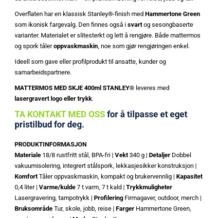
Overflaten har en klassisk Stanley®-finish med
Hammertone Green
som ikonisk fargevalg. Den finnes også i
svart
og sesongbaserte
varianter. Materialet er slitesterkt og lett å rengjøre. Både mattermos
og spork tåler
oppvaskmaskin
, noe som gjør rengjøringen enkel.
Ideell som gave eller profilprodukt til ansatte, kunder og
samarbeidspartnere.
MATTERMOS MED SKJE 400ml STANLEY®
leveres med
lasergravert logo eller trykk
.
TA KONTAKT MED OSS
for å tilpasse et eget
pristilbud for deg.
PRODUKTINFORMASJON
Materiale
18/8 rustfritt stål, BPA-fri |
Vekt
340 g |
Detaljer
Dobbel
vakuumisolering, integrert stålspork, lekkasjesikker konstruksjon |
Komfort
Tåler oppvaskmaskin, kompakt og brukervennlig |
Kapasitet
0,4 liter |
Varme/kulde
7 t varm, 7 t kald |
Trykkmuligheter
Lasergravering, tampotrykk |
Profilering
Firmagaver, outdoor, merch |
Bruksområde
Tur, skole, jobb, reise |
Farger
Hammertone Green,