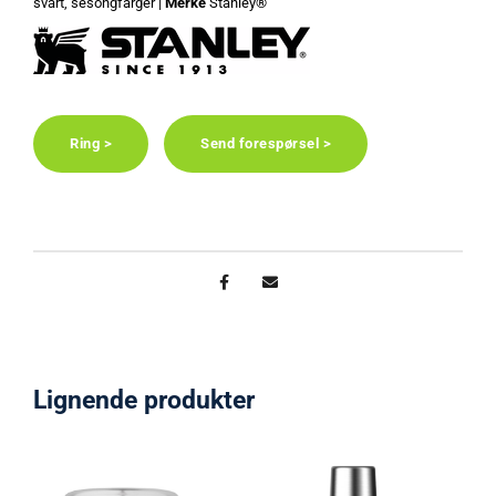
svart, sesongfarger |
Merke
Stanley®
Ring >
Send forespørsel >
Lignende produkter