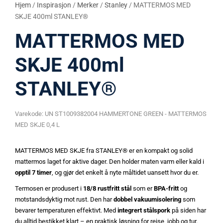
Hjem
/
Inspirasjon
/
Merker
/
Stanley
/ MATTERMOS MED
SKJE 400ml STANLEY®
MATTERMOS MED
SKJE 400ml
STANLEY®
Varekode:
UN ST1009382004 HAMMERTONE GREEN - MATTERMOS
MED SKJE 0,4 L
MATTERMOS MED SKJE fra STANLEY® er en kompakt og solid
mattermos laget for aktive dager. Den holder maten varm eller kald i
opptil 7 timer
, og gjør det enkelt å nyte måltidet uansett hvor du er.
Termosen er produsert i
18/8 rustfritt stål
som er
BPA-fritt
og
motstandsdyktig mot rust. Den har
dobbel vakuumisolering
som
bevarer temperaturen effektivt. Med
integrert stålspork
på siden har
du alltid bestikket klart – en praktisk løsning for reise, jobb og tur.