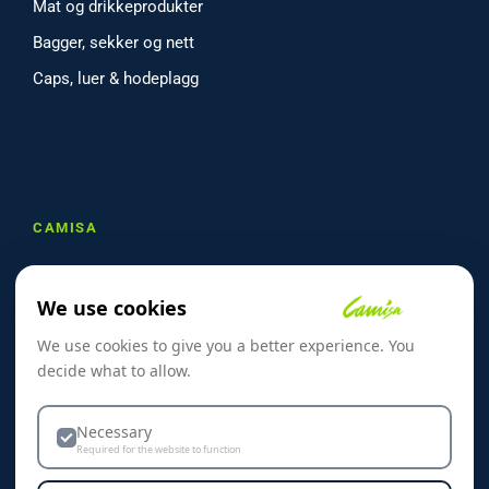
Mat og drikkeprodukter
Bagger, sekker og nett
Caps, luer & hodeplagg
CAMISA
Om oss
We use cookies
Referanser
We use cookies to give you a better experience. You
Skreddersøm
decide what to allow.
Kontakt oss
Dekorasjon & Teknikker
Necessary
Required for the website to function
Personvern & Cookies