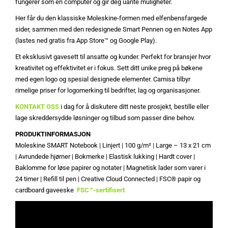
fungerer som en computer og gir deg uante muligheter.
Her får du den klassiske Moleskine-formen med elfenbensfargede
sider, sammen med den redesignede Smart Pennen og en Notes App
(lastes ned gratis fra App Store™ og Google Play).
Et eksklusivt gavesett til ansatte og kunder. Perfekt for bransjer hvor
kreativitet og effektivitet er i fokus. Sett ditt unike preg på bøkene
med egen logo og spesial designede elementer. Camisa tilbyr
rimelige priser for logomerking til bedrifter, lag og organisasjoner.
KONTAKT OSS
i dag for å diskutere ditt neste prosjekt, bestille eller
lage skreddersydde løsninger og tilbud som passer dine behov.
PRODUKTINFORMASJON
Moleskine SMART Notebook | Linjert | 100 g/m² | Large – 13 x 21 cm
| Avrundede hjørner | Bokmerke | Elastisk lukking | Hardt cover |
Baklomme for løse papirer og notater | Magnetisk lader som varer i
24 timer | Refill til pen | Creative Cloud Connected | FSC® papir og
cardboard gaveeske
FSC™-sertifisert