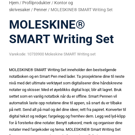
Hjem
/
Profilprodukter
/
Kontor og
skrivesaker
/
Penner
/ MOLESKINE® SMART Writing Set
MOLESKINE®
SMART Writing Set
Varekode:
10733900 Moleskine SMART Writing set
MOLESKINE® SMART Writing Set inneholder den bestselgende
notatboken og en Smart Pen med lader. Ta prosjektene dine til neste
nivå med det ultimate verktøyet som digitaliserer dine håndskrevne
notater og skisser. Med et øyeblikks digital kopi, blir alt lagret. Bruk
settet som en vanlig notatbok når du er offline. Smart Pennen vil
automatisk laste opp notatene dine til appen, så snart du er tilbake
på nett. Send alt på mail og del dine ideer, rett fra papiret. Konverter til
digital tekst og rediger, fargelegg og fremhev dem. Legg ved lyd-klipp
for å forsterke dine notater. Benytt søkeord, merk og organiser dine
notater med fargekoder og tema. MOLESKINE® Smart Writing Set