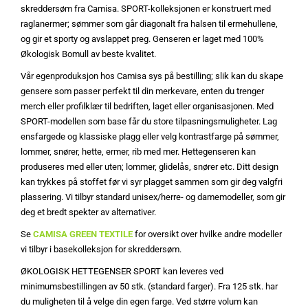
skreddersøm fra Camisa. SPORT-kolleksjonen er konstruert med
raglanermer; sømmer som går diagonalt fra halsen til ermehullene,
og gir et sporty og avslappet preg. Genseren er laget med 100%
Økologisk Bomull av beste kvalitet.
Vår egenproduksjon hos Camisa sys på bestilling; slik kan du skape
gensere som passer perfekt til din merkevare, enten du trenger
merch eller profilklær til bedriften, laget eller organisasjonen. Med
SPORT-modellen som base får du store tilpasningsmuligheter. Lag
ensfargede og klassiske plagg eller velg kontrastfarge på sømmer,
lommer, snører, hette, ermer, rib med mer. Hettegenseren kan
produseres med eller uten; lommer, glidelås, snører etc. Ditt design
kan trykkes på stoffet før vi syr plagget sammen som gir deg valgfri
plassering. Vi tilbyr standard unisex/herre- og damemodeller, som gir
deg et bredt spekter av alternativer.
Se
CAMISA GREEN TEXTILE
for oversikt over hvilke andre modeller
vi tilbyr i basekolleksjon for skreddersøm.
ØKOLOGISK HETTEGENSER SPORT kan leveres ved
minimumsbestillingen av 50 stk. (standard farger). Fra 125 stk. har
du muligheten til å velge din egen farge. Ved større volum kan