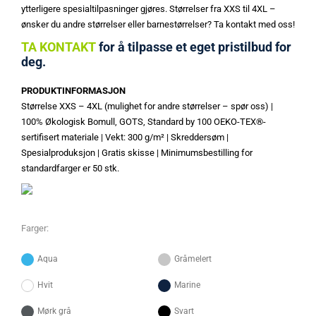
ytterligere spesialtilpasninger gjøres. Størrelser fra XXS til 4XL –
ønsker du andre størrelser eller barnestørrelser? Ta kontakt med oss!
TA KONTAKT
for å tilpasse et eget pristilbud for
deg.
PRODUKTINFORMASJON
Størrelse XXS – 4XL (mulighet for andre størrelser – spør oss) |
100% Økologisk Bomull, GOTS, Standard by 100 OEKO-TEX®-
sertifisert materiale | Vekt: 300 g/m² | Skreddersøm |
Spesialproduksjon | Gratis skisse | Minimumsbestilling for
standardfarger er 50 stk.
Farger:
Aqua
Gråmelert
Hvit
Marine
Mørk grå
Svart