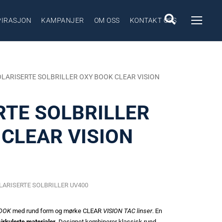
PIRASJON
KAMPANJER
OM OSS
KONTAKT OSS
OLARISERTE SOLBRILLER OXY BOOK CLEAR VISION
RTE SOLBRILLER
CLEAR VISION
LARISERTE SOLBRILLER UV400
OOK
med rund form og mørke CLEAR
VISION TAC linser
. En
sirkulerte materialer
. Designet kombinerer klassisk rund