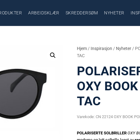
RODUKTER
ARBEIDSKLÆR
SKREDDERSØM
NYHETER
INS
Hjem
/
Inspirasjon
/
Nyheter
/ P
TAC
POLARISE
OXY BOOK 
TAC
Varekode:
CN 22124 OXY BOOK PO
POLARISERTE SOLBRILLER
OXY B
moderne og lett solbrille laget av
re