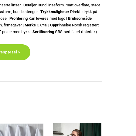
iserte linser |
Detaljer
Rund linseform, matt overflate, støpt
ssform, buede stenger |
Trykkmuligheter
Direkte trykk på
pose |
Profilering
Kan leveres med logo |
Bruksområde
h, firmagaver |
Merke
OXY® |
Opprinnelse
Norsk registrert
T-poser med trykk |
Sertifisering
GRS-sertifisert (Intertek)
respørsel >