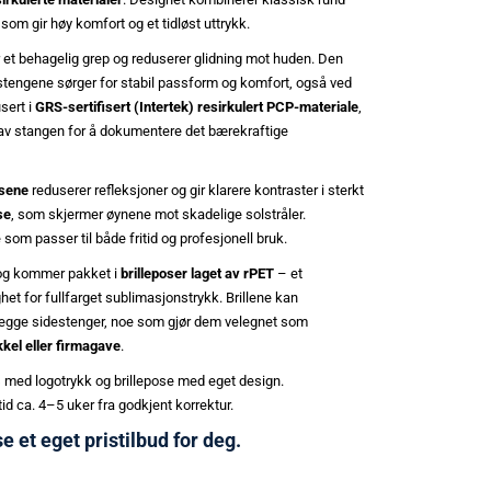
som gir høy komfort og et tidløst uttrykk.
 et behagelig grep og reduserer glidning mot huden. Den
tengene sørger for stabil passform og komfort, også ved
sert i
GRS-sertifisert (Intertek) resirkulert PCP-materiale
,
n av stangen for å dokumentere det bærekraftige
nsene
reduserer refleksjoner og gir klarere kontraster i sterkt
se
, som skjermer øynene mot skadelige solstråler.
 som passer til både fritid og profesjonell bruk.
e og kommer pakket i
brilleposer laget av rPET
– et
het for fullfarget sublimasjonstrykk. Brillene kan
begge sidestenger, noe som gjør dem velegnet som
kkel eller firmagave
.
 med logotrykk og brillepose med eget design.
id ca. 4–5 uker fra godkjent korrektur.
se et eget pristilbud for deg.