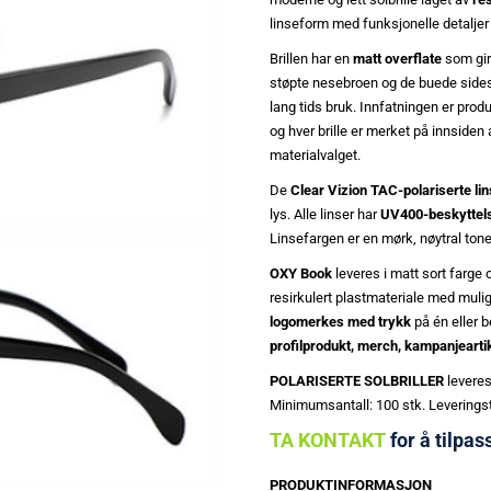
linseform med funksjonelle detaljer 
Brillen har en
matt overflate
som gir
støpte nesebroen og de buede sides
lang tids bruk. Innfatningen er produ
og hver brille er merket på innside
materialvalget.
De
Clear Vizion TAC-polariserte li
lys. Alle linser har
UV400-beskyttel
Linsefargen er en mørk, nøytral tone
OXY Book
leveres i matt sort farg
resirkulert plastmateriale med mulig
logomerkes med trykk
på én eller 
profilprodukt, merch, kampanjearti
POLARISERTE SOLBRILLER
leveres
Minimumsantall: 100 stk. Leveringst
TA KONTAKT
for å tilpas
PRODUKTINFORMASJON