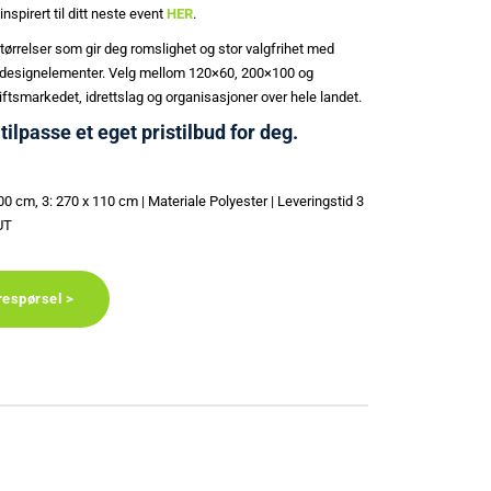
 inspirert til ditt neste event
HER
.
ørrelser som gir deg romslighet og stor valgfrihet med
og designelementer. Velg mellom 120×60, 200×100 og
iftsmarkedet, idrettslag og organisasjoner over hele landet.
 tilpasse et eget pristilbud for deg.
100 cm, 3: 270 x 110 cm | Materiale Polyester | Leveringstid 3
UT
respørsel >