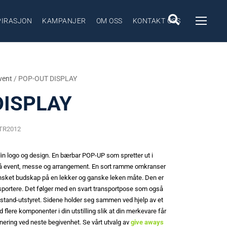
PIRASJON
KAMPANJER
OM OSS
KONTAKT OSS
vent
/ POP-OUT DISPLAY
DISPLAY
 TR2012
in logo og design. En bærbar POP-UP som spretter ut i
 på event, messe og arrangement. En sort ramme omkranser
 ønsket budskap på en lekker og ganske leken måte. Den er
nsportere. Det følger med en svart transportpose som også
v stand-utstyret. Sidene holder seg sammen ved hjelp av et
lere komponenter i din utstilling slik at din merkevare får
ering ved neste begivenhet. Se vårt utvalg av
give aways