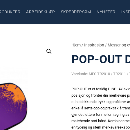
RODUKTER
ARBEIDSKLÆR
SKREDDERSØM
NYHETER
INS
Hjem
/
Inspirasjon
/
Messer og e
POP-OUT 
Varekode:
MEC TR2010 / TR2011 /
POP-OUT er et tosidig DISPLAY av d
posisjon og fronter din merkevare
et heldekkende trykk og profilerer
enkel å sette opp og praktisk å tra
gjør det lettere for mellomlagring a
matchende sort bånd. Kombiner med f
en tydelig og sterk merkevareekspon