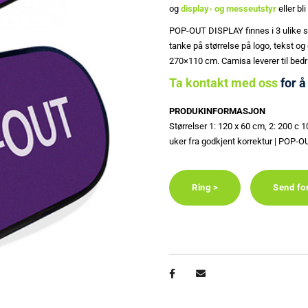
og
display- og messeutstyr
eller bli
POP-OUT DISPLAY finnes i 3 ulike st
tanke på størrelse på logo, tekst 
270×110 cm. Camisa leverer til bedr
Ta kontakt med oss
for å
PRODUKINFORMASJON
Størrelser 1: 120 x 60 cm, 2: 200 c 
uker fra godkjent korrektur | POP-O
Ring >
Send fo