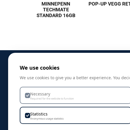
MINNEPENN
POP-UP VEGG RE
TECHMATE
STANDARD 16GB
We use cookies
PRODUKTER
We use cookies to give you a better experience. You deci
Profilklær
Necessary
Profilprodukter
Required for the website to function
Nyheter
Statistics
Mat og drikkeprodukter
Anonymous usage statistics
Bagger, sekker og nett