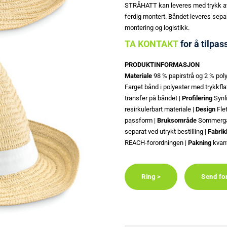
STRÅHATT kan leveres med trykk av 
ferdig montert. Båndet leveres separa
montering og logistikk.
TA KONTAKT
for å tilpas
PRODUKTINFORMASJON
Materiale
98 % papirstrå og 2 % poly
Farget bånd i polyester med trykkfla
transfer på båndet |
Profilering
Synli
resirkulerbart materiale |
Design
Flet
passform |
Bruksområde
Sommergav
separat ved utrykt bestilling |
Fabrik
REACH-forordningen |
Pakning
kvant
Ring >
Send fo