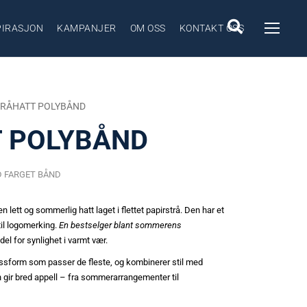
PIRASJON
KAMPANJER
OM OSS
KONTAKT OSS
TRÅHATT POLYBÅND
 POLYBÅND
 FARGET BÅND
en lett og sommerlig hatt laget i flettet papirstrå. Den har et
til logomerking.
En
bestselger blant sommerens
ddel for synlighet i varmt vær.
assform som passer de fleste, og kombinerer stil med
 gir bred appell – fra sommerarrangementer til