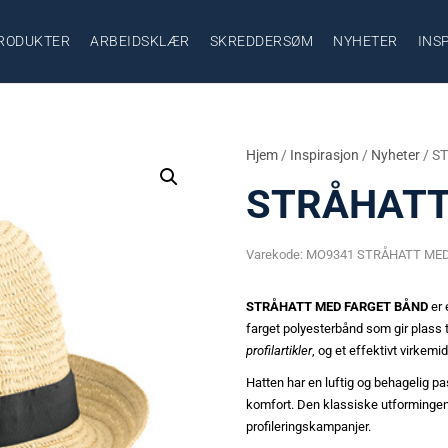
RODUKTER
ARBEIDSKLÆR
SKREDDERSØM
NYHETER
INS
Hjem
/
Inspirasjon
/
Nyheter
/ S
STRÅHATT
Varekode:
MO9341 STRÅHATT MED
STRÅHATT MED FARGET BÅND
er 
farget polyesterbånd som gir plass 
profilartikler
, og et effektivt virkemi
Hatten har en luftig og behagelig p
komfort. Den klassiske utformingen
profileringskampanjer.