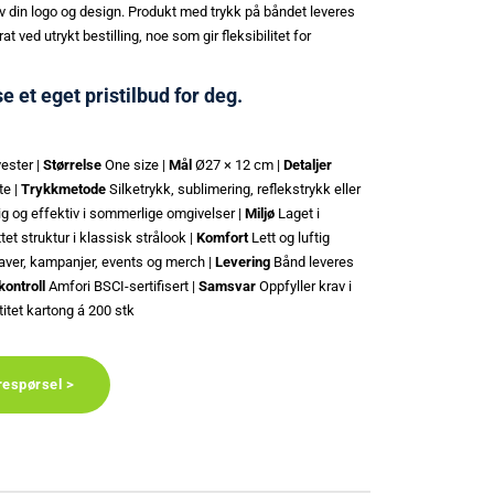
din logo og design. Produkt med trykk på båndet leveres
t ved utrykt bestilling, noe som gir fleksibilitet for
se et eget pristilbud for deg.
ester |
Størrelse
One size |
Mål
Ø27 × 12 cm |
Detaljer
te |
Trykkmetode
Silketrykk, sublimering, reflekstrykk eller
g og effektiv i sommerlige omgivelser |
Miljø
Laget i
tet struktur i klassisk strålook |
Komfort
Lett og luftig
er, kampanjer, events og merch |
Levering
Bånd leveres
kontroll
Amfori BSCI-sertifisert |
Samsvar
Oppfyller krav i
itet kartong á 200 stk
respørsel >