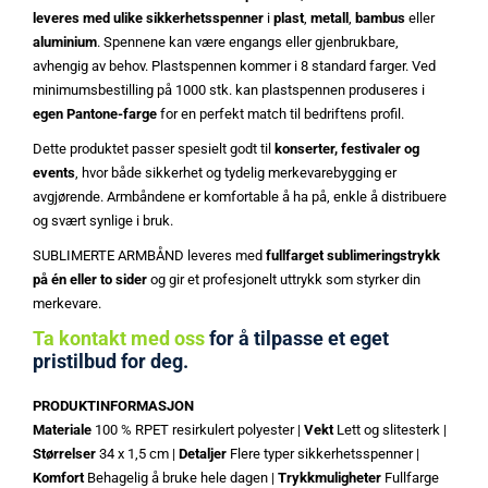
leveres med ulike
sikkerhetsspenner
i
plast
,
metall
,
bambus
eller
aluminium
. Spennene kan være engangs eller gjenbrukbare,
avhengig av behov. Plastspennen kommer i 8 standard farger. Ved
minimumsbestilling på 1000 stk. kan plastspennen produseres i
egen Pantone-farge
for en perfekt match til bedriftens profil.
Dette produktet passer spesielt godt til
konserter, festivaler og
events
, hvor både sikkerhet og tydelig merkevarebygging er
avgjørende. Armbåndene er komfortable å ha på, enkle å distribuere
og svært synlige i bruk.
SUBLIMERTE ARMBÅND leveres med
fullfarget sublimeringstrykk
på én eller to sider
og gir et profesjonelt uttrykk som styrker din
merkevare.
Ta kontakt med oss
for å tilpasse et eget
pristilbud for deg.
PRODUKTINFORMASJON
Materiale
100 % RPET resirkulert polyester |
Vekt
Lett og slitesterk |
Størrelser
34 x 1,5 cm |
Detaljer
Flere typer sikkerhetsspenner |
Komfort
Behagelig å bruke hele dagen |
Trykkmuligheter
Fullfarge