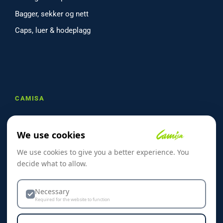
Bagger, sekker og nett
Caps, luer & hodeplagg
CAMISA
Om oss
We use cookies
Referanser
We use cookies to give you a better experience. You
Skreddersøm
decide what to allow.
Kontakt oss
Dekorasjon & Teknikker
Necessary
Required for the website to function
Personvern & Cookies