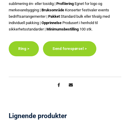
sublimering én- eller tosidig |
Profilering
Egnet for logo og
merkevarebygging |
Bruksområde
Konserter festivaler events
bedriftsarrangementer |
Pakket
Standard bulk eller tilvalg med
individuell pakking |
Opprinnelse
Produsert i henhold til
sikkerhetsstandarder |
Minimumsbestilling
100 stk.
Ring >
Send forespørsel >
Lignende produkter