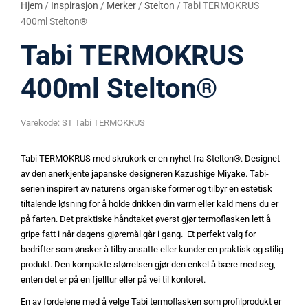
Hjem
/
Inspirasjon
/
Merker
/
Stelton
/ Tabi TERMOKRUS
400ml Stelton®
Tabi TERMOKRUS
400ml Stelton®
Varekode:
ST Tabi TERMOKRUS
Tabi TERMOKRUS med skrukork er en nyhet fra Stelton®. Designet
av den anerkjente japanske designeren Kazushige Miyake. Tabi-
serien inspirert av naturens organiske former og tilbyr en estetisk
tiltalende løsning for å holde drikken din varm eller kald mens du er
på farten. Det praktiske håndtaket øverst gjør termoflasken lett å
gripe fatt i når dagens gjøremål går i gang. Et perfekt valg for
bedrifter som ønsker å tilby ansatte eller kunder en praktisk og stilig
produkt. Den kompakte størrelsen gjør den enkel å bære med seg,
enten det er på en fjelltur eller på vei til kontoret.
En av fordelene med å velge Tabi termoflasken som profilprodukt er