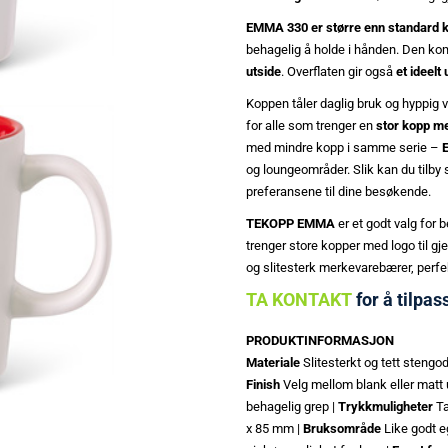
EMMA 330 er større enn standard 
behagelig å holde i hånden. Den ko
utside
. Overflaten gir også
et ideelt
Koppen tåler daglig bruk og hyppig v
for alle som trenger en
stor kopp med
med mindre kopp i samme serie –
og loungeområder. Slik kan du tilby 
preferansene til dine besøkende.
TEKOPP EMMA
er et godt valg for 
trenger store kopper med logo til gjes
og slitesterk merkevarebærer, perf
TA KONTAKT
for å tilpas
PRODUKTINFORMASJON
Materiale
Slitesterkt og tett stengo
Finish
Velg mellom blank eller matt 
behagelig grep |
Trykkmuligheter
Ta
x 85 mm |
Bruksområde
Like godt 