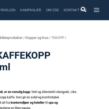
PIRASJON
KAMPANJER
OM OSS
KONTAKT OSS
drikkeprodukter
/
Kopper og krus
/ TEKOPP /
 KAFFEKOPP
ml
 er en romslig kopp
i tett og slitesterkt stengods. Like
r kopp kaffe. Den gir en solid og komfortabel
 alt fra
kontormiljøer og hoteller
til
spa og
jestene en liten pause.