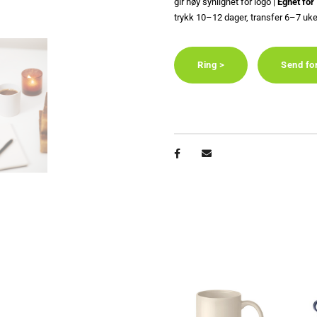
gir høy synlighet for logo |
Egnet for
trykk 10–12 dager, transfer 6–7 uke
Ring >
Send fo