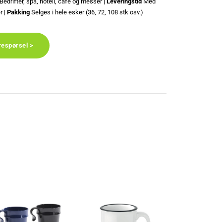
Bedrifter, spa, hotell, café og messer |
Leveringstid
Med
r |
Pakking
Selges i hele esker (36, 72, 108 stk osv.)
respørsel >