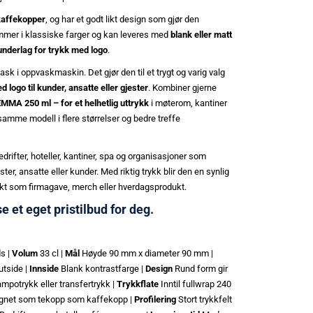
kaffekopper
, og har et godt likt design som gjør den
mmer i klassiske farger og kan leveres med
blank eller matt
 underlag for trykk med logo
.
ask i oppvaskmaskin. Det gjør den til et trygt og varig valg
 logo til kunder, ansatte eller gjester
. Kombiner gjerne
EMMA 250 ml – for et helhetlig uttrykk
i møterom, kantiner
samme modell i flere størrelser og bedre treffe
bedrifter, hoteller, kantiner, spa og organisasjoner som
ter, ansatte eller kunder. Med riktig trykk blir den en synlig
ekt som firmagave, merch eller hverdagsprodukt.
se et eget pristilbud for deg.
ds |
Volum
33 cl |
Mål
Høyde 90 mm x diameter 90 mm |
utside |
Innside
Blank kontrastfarge |
Design
Rund form gir
mpotrykk eller transfertrykk |
Trykkflate
Inntil fullwrap 240
egnet som tekopp som kaffekopp |
Profilering
Stort trykkfelt