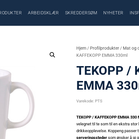
RODUKTER
ARBEIDSKLÆR
SKREDDERSØM
NYHETER
INS
Hjem
/
Profilprodukter
/
Mat og 
KAFFEKOPP EMMA 330ml
TEKOPP /
EMMA 330
Varekode:
PTS
TEKOPP / KAFFEKOPP EMMA 330 ML
velegnet til te som til en ekstra sto
drikkeopplevelse. Koppeng passer til
serveringssteder
som ønsker å gi g