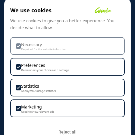
Om oss
We use cookies
Referanser
We use cookies to give you a better experience. You
Skreddersøm
decide what to allow.
Kontakt oss
Dekorasjon & Teknikker
Necessary
Required for the website to function
Personvern & Cookies
Preferences
Remembers your choices and settings
Statistics
KONTAKT
Anonymous usage statistics
Camisa AS
Marketing
Vestre Rosten 102
Used to show relevant ads
7075 Tiller
+47 72 89 70 70
Reject all