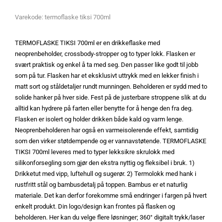
Varekode:
termoflaske tiksi 700ml
TERMOFLASKE TIKSI 700ml er en drikkeflaske med
neoprenbeholder, crossbody-stropper og to typer lokk. Flasken er
svært praktisk og enkel å ta med seg. Den passer like godt til jobb
som på tur. Flasken har et eksklusivt uttrykk med en lekker finish i
matt sort og ståldetaljer rundt munningen. Beholderen er sydd med to
solide hanker på hver side. Fest på de justerbare stroppene slik at du
alltid kan hydrere på farten eller benytte for å henge den fra deg.
Flasken er isolert og holder drikken både kald og varm lenge.
Neoprenbeholderen har også en varmeisolerende effekt, samtidig
som den virker støtdempende og er vannavstøtende. TERMOFLASKE
TIKSI 700ml leveres med to typer lekksikre skrulokk med
silikonforsegling som gjør den ekstra nyttig og fleksibel i bruk. 1)
Drikketut med vipp, luftehull og sugerør. 2) Termolokk med hank i
rustfritt stål og bambusdetalj på toppen. Bambus er et naturlig
materiale. Det kan derfor forekomme små endringer i fargen på hvert
enkelt produkt. Din logo/design kan frontes på flasken og
beholderen. Her kan du velge flere løsninger; 360° digitalt trykk/laser