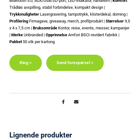
Bluetooth 5.0, AUX/USB/SD-port, LED-indikator, håndreim |
Komfort
Trådløs avspilling, stabil forbindelse, kompakt design |
Trykkmuligheter
Lasergravering, tampotrykk, klisterdekal, doming |
Profilering
Firmagave, giveaway, merch, profilprodukt |
Størrelser
9,5
x 4 x 7,5 cm |
Bruksområde
Kontor, reise, events, messer, kampanjer
|
Merke
Unbranded |
Opprinnelse
Amfori BSCI-revidert fabrikk |
Pakket
50 stk per kartong
Ring >
Send forespørsel >
Lignende produkter