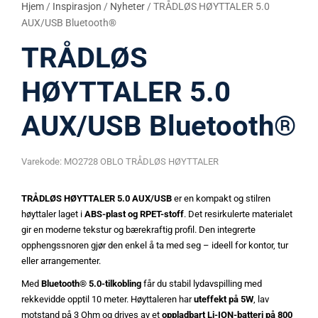
Hjem
/
Inspirasjon
/
Nyheter
/ TRÅDLØS HØYTTALER 5.0
AUX/USB Bluetooth®
TRÅDLØS
HØYTTALER 5.0
AUX/USB Bluetooth®
Varekode:
MO2728 OBLO TRÅDLØS HØYTTALER
TRÅDLØS HØYTTALER 5.0 AUX/USB
er en kompakt og stilren
høyttaler laget i
ABS-plast og RPET-stoff
. Det resirkulerte materialet
gir en moderne tekstur og bærekraftig profil. Den integrerte
opphengssnoren gjør den enkel å ta med seg – ideell for kontor, tur
eller arrangementer.
Med
Bluetooth® 5.0-tilkobling
får du stabil lydavspilling med
rekkevidde opptil 10 meter. Høyttaleren har
uteffekt på 5W
, lav
motstand på 3 Ohm og drives av et
oppladbart Li-ION-batteri på 800