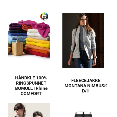
HÅNDKLE 100%
FLEECEJAKKE
RINGSPUNNET
MONTANA NIMBUS®
BOMULL | Rhine
D/H
COMFORT