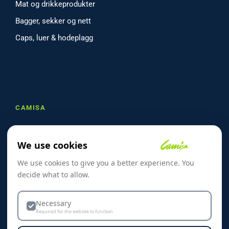
Mat og drikkeprodukter
Bagger, sekker og nett
Caps, luer & hodeplagg
CAMISA
Om oss
We use cookies
Referanser
We use cookies to give you a better experience. You
Skreddersøm
decide what to allow.
Kontakt oss
Dekorasjon & Teknikker
Necessary
Required for the website to function
Personvern & Cookies