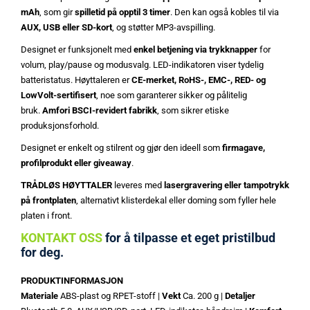
mAh
, som gir
spilletid på opptil 3 timer
. Den kan også kobles til via
AUX, USB eller SD-kort
, og støtter MP3-avspilling.
Designet er funksjonelt med
enkel betjening via trykknapper
for
volum, play/pause og modusvalg. LED-indikatoren viser tydelig
batteristatus. Høyttaleren er
CE-merket, RoHS-, EMC-, RED- og
LowVolt-sertifisert
, noe som garanterer sikker og pålitelig
bruk.
Amfori BSCI-revidert fabrikk
, som sikrer etiske
produksjonsforhold.
Designet er enkelt og stilrent og gjør den ideell som
firmagave,
profilprodukt eller giveaway
.
TRÅDLØS HØYTTALER
leveres med
lasergravering eller tampotrykk
på frontplaten
, alternativt klisterdekal eller doming som fyller hele
platen i front.
KONTAKT OSS
for å tilpasse et eget pristilbud
for deg.
PRODUKTINFORMASJON
Materiale
ABS-plast og RPET-stoff |
Vekt
Ca. 200 g |
Detaljer