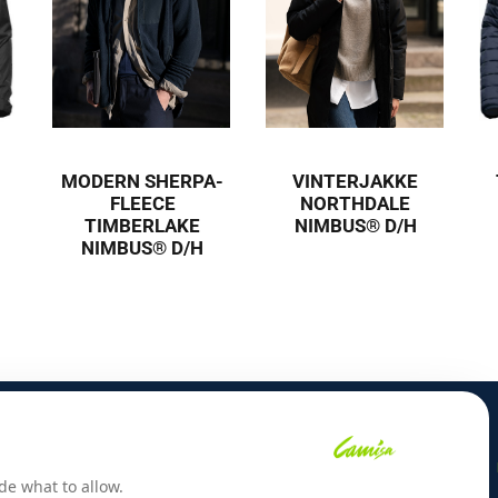
MODERN SHERPA-
VINTERJAKKE
FLEECE
NORTHDALE
TIMBERLAKE
NIMBUS® D/H
NIMBUS® D/H
CAMISA
de what to allow.