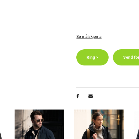
Se målskjema
Ring >
Send fo