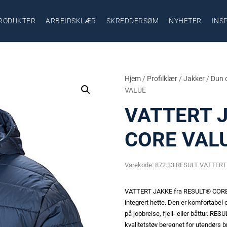
RODUKTER
ARBEIDSKLÆR
SKREDDERSØM
NYHETER
INS
Hjem
/
Profilklær
/
Jakker
/
Dun 
VALUE
VATTERT 
CORE VAL
Varekode:
872.33 RESULT VATTER
VATTERT JAKKE fra RESULT® CORE V
integrert hette. Den er komfortabel
på jobbreise, fjell- eller båttur. RE
kvalitetstøy beregnet for utendørs b