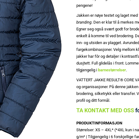
pengene!
Jakken er nøye testet og laget med
branding
. Den er klar til å merkes 
Egner seg også svært godt for broder
enkelt å komme til ved brodering. Det
inn- og utsiden av plagget. Avrunded
fargekombinasjoner. Velg mellom kla
jakker har fôr og detaljer i kontrast
dusjtett. Full glidelås i front. Lo
tilgjengelig i
barnestørrelser
.
VATTERT JAKKE RESULT® CORE VALUE 
og organisasjoner. På denne jakken
brodering, silketrykk eller transfer.
profil og ditt formål.
TA KONTAKT MED OSS
f
PRODUKTINFORMASJON
Størrelser: XS – 4XL* (*4XL kun i na
g/m² | Tilgjengelig i 6 forskjellige