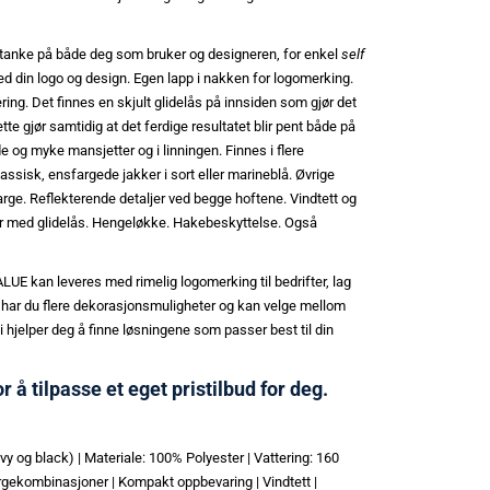
 tanke på både deg som bruker og designeren, for enkel
self
med din logo og design. Egen lapp i nakken for logomerking.
ing. Det finnes en skjult glidelås på innsiden som gjør det
te gjør samtidig at det ferdige resultatet blir pent både på
e og myke mansjetter og i linningen. Finnes i flere
ssisk, ensfargede jakker i sort eller marineblå. Øvrige
farge. Reflekterende detaljer ved begge hoftene. Vindtett og
mmer med glidelås. Hengeløkke. Hakebeskyttelse. Også
kan leveres med rimelig logomerking til bedrifter, lag
 har du flere dekorasjonsmuligheter og kan velge mellom
 Vi hjelper deg å finne løsningene som passer best til din
or å tilpasse et eget pristilbud for deg.
vy og black) | Materiale: 100% Polyester | Vattering: 160
 fargekombinasjoner | Kompakt oppbevaring | Vindtett |