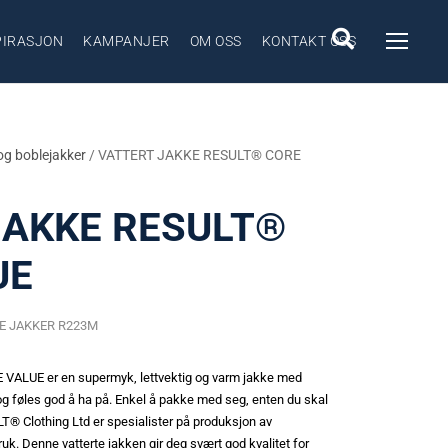
PIRASJON
KAMPANJER
OM OSS
KONTAKT OSS
og boblejakker
/ VATTERT JAKKE RESULT® CORE
JAKKE RESULT®
UE
TE JAKKER R223M
ALUE er en supermyk, lettvektig og varm jakke med
 og føles god å ha på. Enkel å pakke med seg, enten du skal
SULT® Clothing Ltd er spesialister på produksjon av
ruk. Denne vatterte jakken gir deg svært god kvalitet for