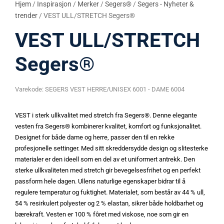
Hjem
/
Inspirasjon
/
Merker
/
Segers®
/
Segers - Nyheter &
trender
/ VEST ULL/STRETCH Segers®
VEST ULL/STRETCH
Segers®
Varekode:
SEGERS VEST HERRE/UNISEX 6001 - DAME 6004
VEST i sterk ullkvalitet med stretch fra Segers®. Denne elegante
vesten fra Segers® kombinerer kvalitet, komfort og funksjonalitet.
Designet for både dame og herre, passer den til en rekke
profesjonelle settinger. Med sitt skreddersydde design og slitesterke
materialer er den ideell som en del av et uniformert antrekk. Den
sterke ullkvaliteten med stretch gir bevegelsesfrihet og en perfekt
passform hele dagen. Ullens naturlige egenskaper bidrar til å
regulere temperatur og fuktighet. Materialet, som består av 44 % ull,
54 % resirkulert polyester og 2 % elastan, sikrer både holdbarhet og
bærekraft. Vesten er 100 % fôret med viskose, noe som gir en