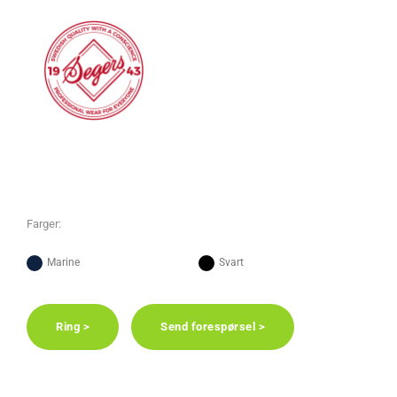
Farger:
Marine
Svart
Ring >
Send forespørsel >