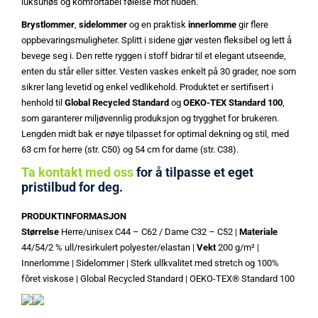
luksuriøs og komfortabel følelse mot huden.
Brystlommer
,
sidelommer
og en praktisk
innerlomme
gir flere
oppbevaringsmuligheter. Splitt i sidene gjør vesten fleksibel og lett å
bevege seg i. Den rette ryggen i stoff bidrar til et elegant utseende,
enten du står eller sitter. Vesten vaskes enkelt på 30 grader, noe som
sikrer lang levetid og enkel vedlikehold. Produktet er sertifisert i
henhold til
Global Recycled Standard
og
OEKO-TEX Standard 100
,
som garanterer miljøvennlig produksjon og trygghet for brukeren.
Lengden midt bak er nøye tilpasset for optimal dekning og stil, med
63 cm for herre (str. C50) og 54 cm for dame (str. C38).
Ta kontakt med oss
for å tilpasse et eget
pristilbud for deg.
PRODUKTINFORMASJON
Størrelse
Herre/unisex C44 – C62 / Dame C32 – C52 |
Materiale
44/54/2 % ull/resirkulert polyester/elastan |
Vekt
200 g/m² |
Innerlomme | Sidelommer | Sterk ullkvalitet med stretch og 100%
fôret viskose | Global Recycled Standard | OEKO-TEX® Standard 100