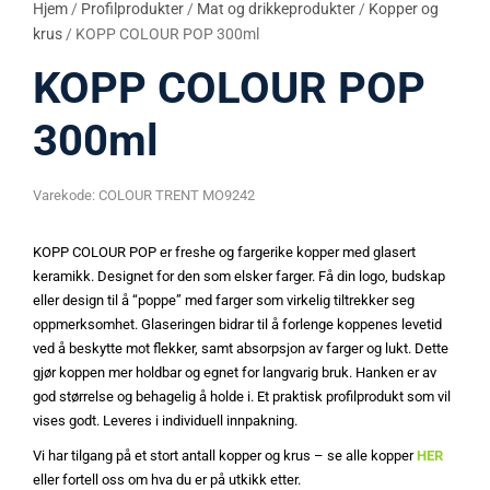
Hjem
/
Profilprodukter
/
Mat og drikkeprodukter
/
Kopper og
krus
/ KOPP COLOUR POP 300ml
KOPP COLOUR POP
300ml
Varekode:
COLOUR TRENT MO9242
KOPP COLOUR POP er freshe og fargerike kopper med glasert
keramikk. Designet for den som elsker farger. Få din logo, budskap
eller design til å “poppe” med farger som virkelig tiltrekker seg
oppmerksomhet. Glaseringen bidrar til å forlenge koppenes levetid
ved å beskytte mot flekker, samt absorpsjon av farger og lukt. Dette
gjør koppen mer holdbar og egnet for langvarig bruk. Hanken er av
god størrelse og behagelig å holde i. Et praktisk profilprodukt som vil
vises godt. Leveres i individuell innpakning.
Vi har tilgang på et stort antall kopper og krus – se alle kopper
HER
eller fortell oss om hva du er på utkikk etter.