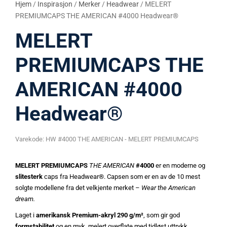
Hjem
/
Inspirasjon
/
Merker
/
Headwear
/ MELERT
PREMIUMCAPS THE AMERICAN #4000 Headwear®
MELERT
PREMIUMCAPS THE
AMERICAN #4000
Headwear®
Varekode:
HW #4000 THE AMERICAN - MELERT PREMIUMCAPS
MELERT PREMIUMCAPS
THE AMERICAN
#4000
er en moderne og
slitesterk
caps fra Headwear®. Capsen som er en av de 10 mest
solgte modellene fra det velkjente merket –
Wear the American
dream.
Laget i
amerikansk Premium-akryl 290 g/m²
, som gir god
formstabilitet
og en myk, melert overflate med tidløst uttrykk.