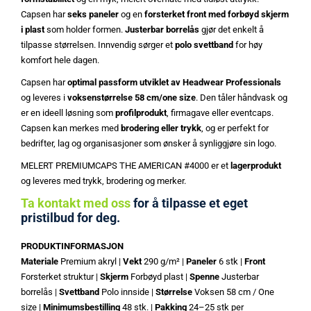
Capsen har
seks paneler
og en
forsterket front med forbøyd skjerm
i plast
som holder formen.
Justerbar borrelås
gjør det enkelt å
tilpasse størrelsen. Innvendig sørger et
polo svettband
for høy
komfort hele dagen.
Capsen har
optimal passform utviklet av Headwear Professionals
og leveres i
voksenstørrelse 58 cm/one size
. Den tåler håndvask og
er en ideell løsning som
profilprodukt
, firmagave eller eventcaps.
Capsen kan merkes med
brodering eller trykk
, og er perfekt for
bedrifter, lag og organisasjoner som ønsker å synliggjøre sin logo.
MELERT PREMIUMCAPS THE AMERICAN #4000 er et
lagerprodukt
og leveres med trykk, brodering og merker.
Ta kontakt med oss
for å tilpasse et eget
pristilbud for deg.
PRODUKTINFORMASJON
Materiale
Premium akryl |
Vekt
290 g/m² |
Paneler
6 stk |
Front
Forsterket struktur |
Skjerm
Forbøyd plast |
Spenne
Justerbar
borrelås |
Svettband
Polo innside |
Størrelse
Voksen 58 cm / One
size |
Minimumsbestilling
48 stk. |
Pakking
24–25 stk per