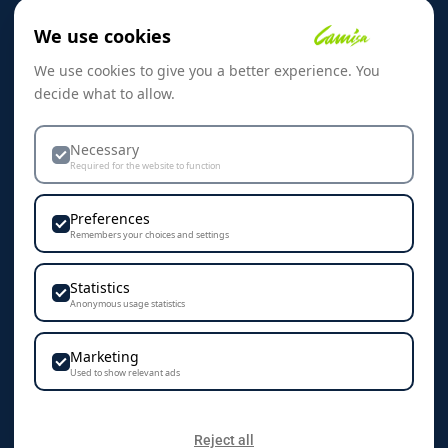
Om oss
We use cookies
Referanser
We use cookies to give you a better experience. You
Skreddersøm
decide what to allow.
Kontakt oss
Dekorasjon & Teknikker
Necessary
Required for the website to function
Personvern & Cookies
Preferences
Remembers your choices and settings
Statistics
KONTAKT
Anonymous usage statistics
Camisa AS
Marketing
Vestre Rosten 102
Used to show relevant ads
7075 Tiller
+47 72 89 70 70
Reject all