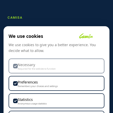
CAMISA
Om oss
We use cookies
Referanser
We use cookies to give you a better experience. You
Skreddersøm
decide what to allow.
Kontakt oss
Dekorasjon & Teknikker
Necessary
Required for the website to function
Personvern & Cookies
Preferences
Remembers your choices and settings
Statistics
KONTAKT
Anonymous usage statistics
Camisa AS