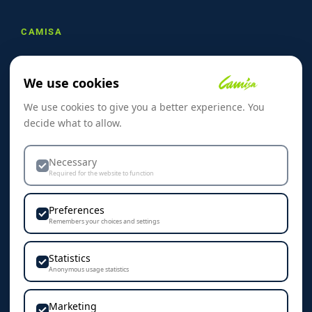
CAMISA
Om oss
We use cookies
Referanser
We use cookies to give you a better experience. You
Skreddersøm
decide what to allow.
Kontakt oss
Dekorasjon & Teknikker
Necessary
Required for the website to function
Personvern & Cookies
Preferences
Remembers your choices and settings
Statistics
KONTAKT
Anonymous usage statistics
Camisa AS
Marketing
Vestre Rosten 102