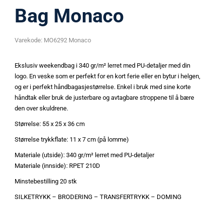
Bag Monaco
Varekode:
MO6292 Monaco
Ekslusiv weekendbag i 340 gr/m² lerret med PU-detaljer med din
logo. En veske som er perfekt for en kort ferie eller en bytur i helgen,
og er i perfekt håndbagasjestørrelse. Enkel i bruk med sine korte
håndtak eller bruk de justerbare og avtagbare stroppene til å bære
den over skuldrene.
Størrelse: 55 x 25 x 36 cm
Størrelse trykkflate: 11 x 7 cm (på lomme)
Materiale (utside): 340 gr/m² lerret med PU-detaljer
Materiale (innside): RPET 210D
Minstebestilling 20 stk
SILKETRYKK – BRODERING – TRANSFERTRYKK – DOMING