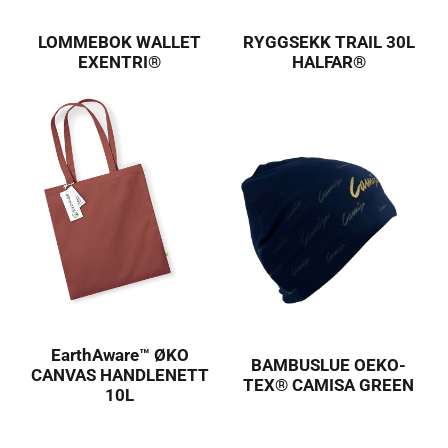
LOMMEBOK WALLET
RYGGSEKK TRAIL 30L
EXENTRI®
HALFAR®
EarthAware™ ØKO
BAMBUSLUE OEKO-
CANVAS HANDLENETT
TEX® CAMISA GREEN
10L