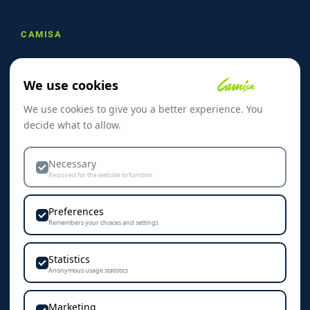
CAMISA
Om oss
We use cookies
Referanser
We use cookies to give you a better experience. You
Skreddersøm
decide what to allow.
Kontakt oss
Dekorasjon & Teknikker
Necessary
Required for the website to function
Personvern & Cookies
Preferences
Remembers your choices and settings
Statistics
KONTAKT
Anonymous usage statistics
Camisa AS
Marketing