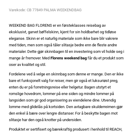
Varekode:
CB 77849 PALMA WEEKENDBAG
WEEKEND BAG FLORENS er en førsteklasses reisebag av
eksklusivt, garvet bøffelskinn, kjent for sin holdbarhet og tidløse
eleganse. Skinn er et naturlig materiale som ikke bare blir vakrere
med tiden, men som også tåler slitasje bedre enn de fleste andre
materialer. Dette gjør skinnbagen til en investering som vil holde seg i
mange år fremover. Med
Florens weekend bag
får du et produkt som
oser av kvalitet og stil.
Fordelene ved å velge en skinnbag som denne er mange. Den er ikke
bare et funksjonelt valg for reiser, men gir også et luksuriøst preg,
enten du er på forretningsreise eller helgetur. Bagen utstyrt et
romslige hovedrom, lommer på ene siden og mindre lommer på
langsiden som gir god organisering av eiendelene dine. Utvendig
lomme med glidelås på kortsiden. Den avtagbare skulderreimen gjør
den enkel å bære over lengre distanser. For å beskytte bagen mot
slitasje har den også knotter på undersiden.
Produktet er sertifisert og bærekraftig produsert i henhold til REACH,